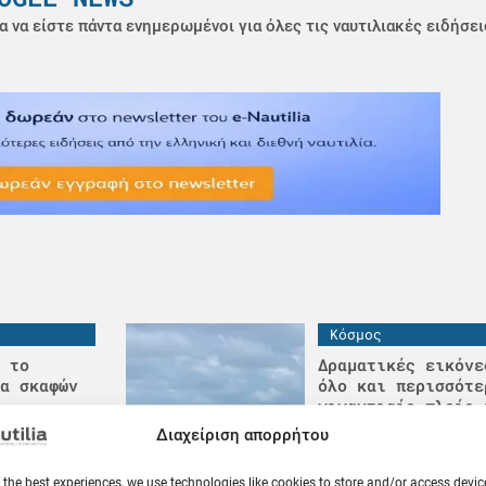
α να είστε πάντα ενημερωμένοι για όλες τις ναυτιλιακές ειδήσει
Κόσμος
 το
Δραματικές εικόνε
α σκαφών
όλο και περισσότε
γιγαντιαίο πλοίο 
κοντέινερ στην Κί
Διαχείριση απορρήτου
09.08.26
 the best experiences, we use technologies like cookies to store and/or access devic