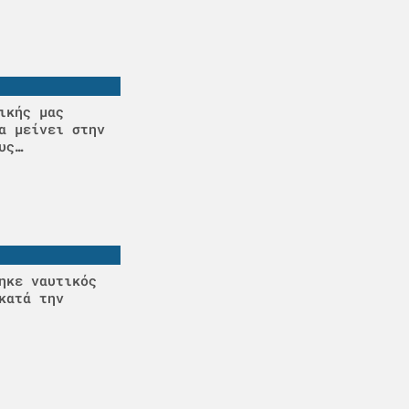
ικής μας
α μείνει στην
υς…
ηκε ναυτικός
κατά την