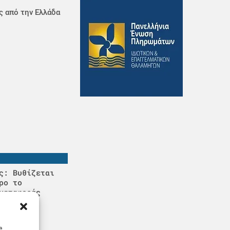
ς από την Ελλάδα
ς: Βυθίζεται
ρο το
μεταφοράς
να
e