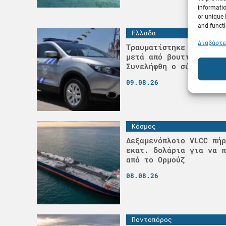
informatio
or unique 
and functi
Ελλάδα
Διαβάστε
Τραυματίστηκε σοβαρά 3
μετά από βουτιά στην Κ
Συνελήφθη ο σύζυγός τη
09.08.26
Κόσμος
Δεξαμενόπλοιο VLCC πήρ
εκατ. δολάρια για να π
από το Ορμούζ
08.08.26
Ποντοπόρος