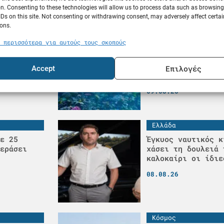
n. Consenting to these technologies will allow us to process data such as browsin
IDs on this site. Not consenting or withdrawing consent, may adversely affect certai
ons.
Γνώσεις
 περισσότερα για αυτούς τους σκοπούς
1χρονη
Τι γίνεται σε περ
υλλήνη -
στη θάλασσα ενώ β
ς
πλοίο; Χρήσιμες ε
Επιλογές
Accept
απαντήσεις
09.08.26
Ελλάδα
ε 25
Έγκυος ναυτικός κ
εράσει
χάσει τη δουλειά 
καλοκαίρι οι ίδιε
08.08.26
Κόσμος