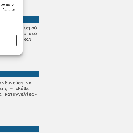
g behavior
n features
ίπτωση σεισμού
ρισκόμαστε στο
ρωτήσεις και
ινδυνεύει να
της – «Κάθε
ς καταγγελίες»