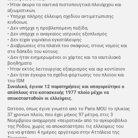
• Ήταν άκυρα τα ναυτικά πιστοποιητικά πλοιάρχου και
αξιωματικών,
• Υπήρχε πλήρης έλλειψη σχεδίου αντιμετώπισης
κινδύνων,
• Δεν υπήρχε η προβλεπόμενη πυξίδα,
• Δεν υπήρχε ο αναγκαίος ιατρικός εξοπλισμός
• Δεν είχαν γυμνάσια εγκατάλειψης
• Διαβρώσεις στα πλαϊνά του σκάφους, στους νομείς και
στο δάπεδο του κύτους.
• Δεν ήταν ενημερωμένοι οι χάρτες και τα ναυτιλιακά
βοηθήματα
• Ήταν εκτός λειτουργίας εξαερισμός και αιρ κοντίσιον
• Δεν ήταν έγκυρα τα σχέδια φόρτωσης του πλοίου και
του ISM
Συνολικά, έγιναν 12 παρατηρήσεις και απαγορεύτηκε ο
απόπλους στο κατασκευής 1977 πλοίο μέχρι να
αποκατασταθούν οι ελλείψεις.
Ωστόσο, όπως έγινε γνωστό από το Paris MOU το ηλικίας
37 χρονών πλοίο, που έχει μήκος 97 μέτρα, στις 3
Νοεμβρίου αναχώρησε «πειρατικά» από το αγκυροβόλιο
της Ρόδου, χωρίς να αποκαταστήσει τις ελλείψεις του
για να φτάσει 4 ημέρες αργότερα στην Αττάλεια της
Τουρκίας.