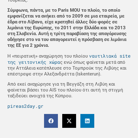
Σύμφωνα, πάντα, με το Paris MOU το πλοίο, το οποίο
εμφανίζεται να ανήκει από το 2009 σε μια εταιρεία, με
έδρα στο Λίβανο, είχε κρατηθεί άλλες δύο φορές σε
λιμάνια της Ευρώπης, το 2011 στην Ελλάδα και το 2013
στη Σλοβενία. Αυτή η τρίτη παραβίαση της απαγόρευσης
οδήγησε στο να του απαγορευτεί η πρόσβαση σε λιμάνια
της ΕΕ για 2 χρόνια.
ναυτιλιακά site
Η «πειρατική» αναχώρηση του πλοίου
της γειτονικής χώρα
ς ενώ όπως φαίνεται μετά από
την Αττάλεια κατέπλευσε στο Τομπρούκ της Λιβύης και
επέστρεψε στην Αλεξανδρέττα (Iskenterun).
Από εκεί αναχώρησε για τη Βεγγάζη στη Λιβύη και
φαίνεται βάσει του AIS του πλοίου ότι αυτή τη στιγμή
ταξιδεύει ανοιχτά της Κύπρου.
pireas2day.gr