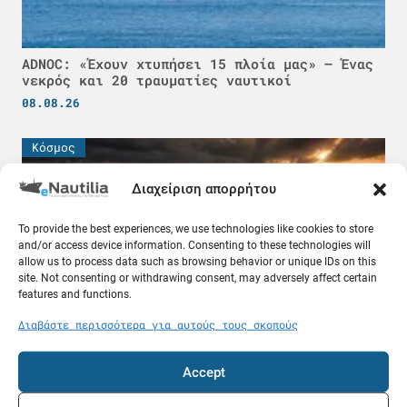
ADNOC: «Έχουν χτυπήσει 15 πλοία μας» – Ένας
νεκρός και 20 τραυματίες ναυτικοί
08.08.26
Κόσμος
Διαχείριση απορρήτου
To provide the best experiences, we use technologies like cookies to store
and/or access device information. Consenting to these technologies will
allow us to process data such as browsing behavior or unique IDs on this
site. Not consenting or withdrawing consent, may adversely affect certain
features and functions.
Διαβάστε περισσότερα για αυτούς τους σκοπούς
Πετρέλαιο σε τιμή ευκαιρίας και τα δυσεύρετα
Accept
δεξαμενόπλοια: Τι συμβαίνει στον Περσικό
Κόλπο