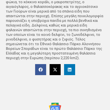
φώκια, το κόκκινο κοράλι, ο μαυροπετρίτης, ο
αιγαιόγλαρος, ο θαλασσοκόρακας και το αγριοκάτσικο
των Γιούρων είναι μερικά από τα σπάνια είδη που
απαντώνται στην περιοχή. Επίσης μεγάλη ποικιλομορφία
παρουσιάζει η υποβρύχια πανίδα με πολλά βενθικά και
πελαγικά είδη. Δελφίνια, καθώς και μερικά είδη
φαλαινών απαντώνται στην περιοχή, τα πιο συνηθισμένα
των οποίων είναι το κοινό δελφίνι, το ζωνοδέλφινο, το
ρινοδέλφινο, o φυσητήρας και ο ζιφιός. Τέλος
σημειώνεται ότι το Εθνικό Θαλάσσιο Πάρκο Αλοννήσου
Βορείων Σποράδων είναι το πρώτο Θαλάσσιο Πάρκο της
Ελλάδας και η μεγαλύτερη προστατευμένη θαλάσσια
περιοχή στην Ευρώπη (περίπου 2,220 km2).