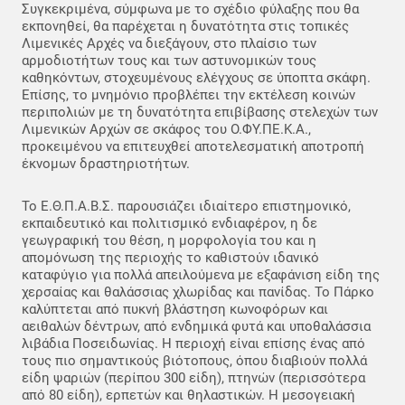
Συγκεκριμένα, σύμφωνα με το σχέδιο φύλαξης που θα
εκπονηθεί, θα παρέχεται η δυνατότητα στις τοπικές
Λιμενικές Αρχές να διεξάγουν, στο πλαίσιο των
αρμοδιοτήτων τους και των αστυνομικών τους
καθηκόντων, στοχευμένους ελέγχους σε ύποπτα σκάφη.
Επίσης, το μνημόνιο προβλέπει την εκτέλεση κοινών
περιπολιών με τη δυνατότητα επιβίβασης στελεχών των
Λιμενικών Αρχών σε σκάφος του Ο.ΦΥ.ΠΕ.Κ.Α.,
προκειμένου να επιτευχθεί αποτελεσματική αποτροπή
έκνομων δραστηριοτήτων.
Το Ε.Θ.Π.Α.Β.Σ. παρουσιάζει ιδιαίτερο επιστημονικό,
εκπαιδευτικό και πολιτισμικό ενδιαφέρον, η δε
γεωγραφική του θέση, η μορφολογία του και η
απομόνωση της περιοχής το καθιστούν ιδανικό
καταφύγιο για πολλά απειλούμενα με εξαφάνιση είδη της
χερσαίας και θαλάσσιας χλωρίδας και πανίδας. Το Πάρκο
καλύπτεται από πυκνή βλάστηση κωνοφόρων και
αειθαλών δέντρων, από ενδημικά φυτά και υποθαλάσσια
λιβάδια Ποσειδωνίας. Η περιοχή είναι επίσης ένας από
τους πιο σημαντικούς βιότοπους, όπου διαβιούν πολλά
είδη ψαριών (περίπου 300 είδη), πτηνών (περισσότερα
από 80 είδη), ερπετών και θηλαστικών. H μεσογειακή