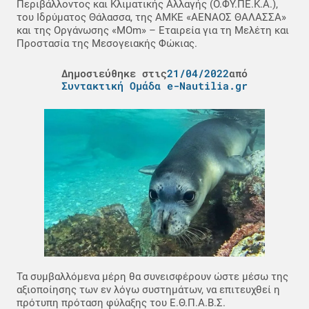
Περιβάλλοντος και Κλιματικής Αλλαγής (Ο.ΦΥ.ΠΕ.Κ.Α.),
του Ιδρύματος Θάλασσα, της ΑΜΚΕ «ΑΕΝΑΟΣ ΘΑΛΑΣΣΑ»
και της Οργάνωσης «ΜΟm» – Εταιρεία για τη Μελέτη και
Προστασία της Μεσογειακής Φώκιας.
Δημοσιεύθηκε στις
21/04/2022
από
Συντακτική Ομάδα e-Nautilia.gr
Τα συμβαλλόμενα μέρη θα συνεισφέρουν ώστε μέσω της
αξιοποίησης των εν λόγω συστημάτων, να επιτευχθεί η
πρότυπη πρόταση φύλαξης του Ε.Θ.Π.Α.Β.Σ.