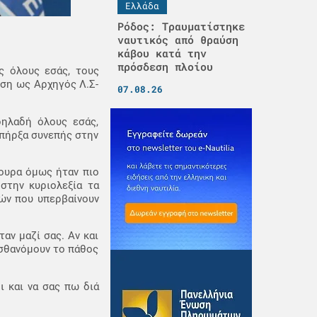
Ελλάδα
Ρόδος: Τραυματίστηκε
ναυτικός από θραύση
κάβου κατά την
πρόσδεση πλοίου
ς όλους εσάς, τους
ση ως Αρχηγός Λ.Σ-
07.08.26
δηλαδή όλους εσάς,
υπήρξα συνεπής στην
γουρα όμως ήταν πιο
στην κυριολεξία τα
ών που υπερβαίνουν
αν μαζί σας. Αν και
ισθανόμουν το πάθος
ι και να σας πω διά