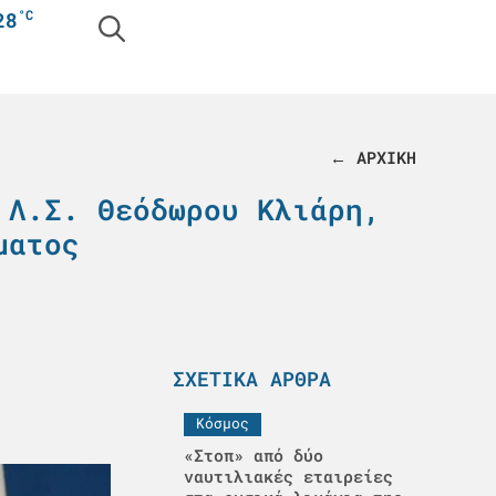
°C
28
← ΑΡΧΙΚΗ
 Λ.Σ. Θεόδωρου Κλιάρη,
ματος
ΣΧΕΤΙΚΆ ΆΡΘΡΑ
Κόσμος
«Στοπ» από δύο
ναυτιλιακές εταιρείες