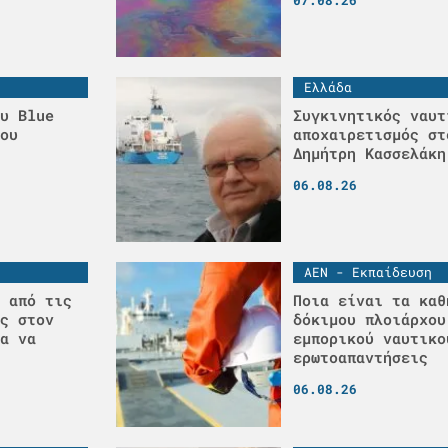
Ελλάδα
υ Blue
Συγκινητικός ναυτ
ου
αποχαιρετισμός στ
Δημήτρη Κασσελάκη
06.08.26
ΑΕΝ - Εκπαίδευση
 από τις
Ποια είναι τα καθ
ς στον
δόκιμου πλοιάρχου
α να
εμπορικού ναυτικο
ερωτοαπαντήσεις
06.08.26