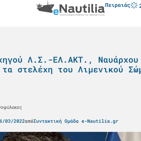
Πειραιάς
χηγού Λ.Σ.-ΕΛ.ΑΚΤ., Ναυάρχου
 τα στελέχη του Λιμενικού Σώ
ενοφύλακες
6/03/2022
από
Συντακτική Ομάδα e-Nautilia.gr