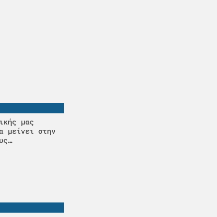
ικής μας
α μείνει στην
υς…