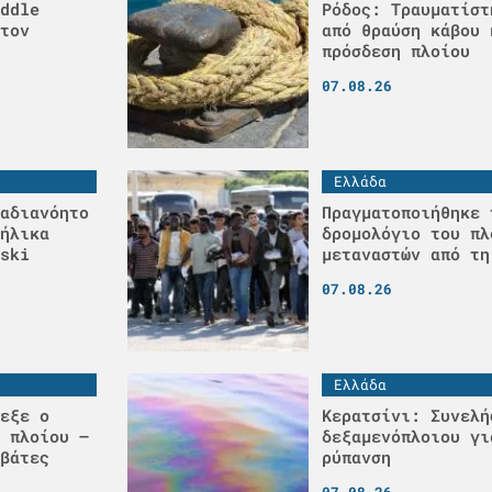
ddle
Ρόδος: Τραυματίστ
τον
από θραύση κάβου 
πρόσδεση πλοίου
07.08.26
Ελλάδα
αδιανόητο
Πραγματοποιήθηκε 
ήλικα
δρομολόγιο του πλ
ski
μεταναστών από τη
07.08.26
Ελλάδα
εξε ο
Κερατσίνι: Συνελή
 πλοίου –
δεξαμενόπλοιου γι
βάτες
ρύπανση
07.08.26