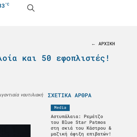
°C
33
← ΑΡΧΙΚΗ
λοία και 50 εφοπλιστές!
ΣΧΕΤΙΚΆ ΆΡΘΡΑ
γαντιαία ναυτιλιακή
Media
Αστυπάλαια: Ρεμέτζο
του Blue Star Patmos
στη σκιά του Κάστρου &
μαζική άφιξη επιβατών!