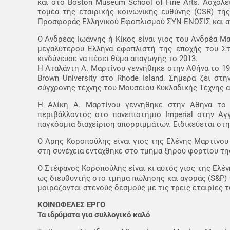
και στο Boston Museum School of Fine Arts. Ασχολε
τομέα της εταιρικής κοινωνικής ευθύνης (CSR) τη
Προσφοράς Ελληνικού Εφοπλισμού ΣΥΝ-ΕΝΩΣΙΣ και από
Ο Ανδρέας Ιωάννης ή Κίκος είναι γιος του Ανδρέα Μα
μεγαλύτερου Ελληνα εφοπλιστή της εποχής του Στα
κινδύνευσε να πέσει θύμα απαγωγής το 2013.
Η Αταλάντη Α. Μαρτίνου γεννήθηκε στην Αθήνα το 198
Brown University στο Rhode Island. Σήμερα ζει στ
σύγχρονης τέχνης του Μουσείου Κυκλαδικής Τέχνης α
Η Αλίκη Α. Μαρτίνου γεννήθηκε στην Αθήνα το 
περιβάλλοντος στο πανεπιστήμιο Imperial στην Αγ
παγκόσμια διαχείριση απορριμμάτων. Ειδικεύεται στη
Ο Αρης Κοροπούλης είναι γιος της Ελένης Μαρτίνου 
στη συνέχεια εντάχθηκε στο τμήμα ξηρού φορτίου τη
Ο Στέφανος Κοροπούλης είναι κι αυτός γιος της Ελέν
ως διευθυντής στο τμήμα πώλησης και αγοράς (S&P) 
μοιράζονται στενούς δεσμούς με τις τρεις εταιρίες τ
ΚΟΙΝΩΦΕΛΕΣ ΕΡΓΟ
Τα ιδρύματα για συλλογικό καλό