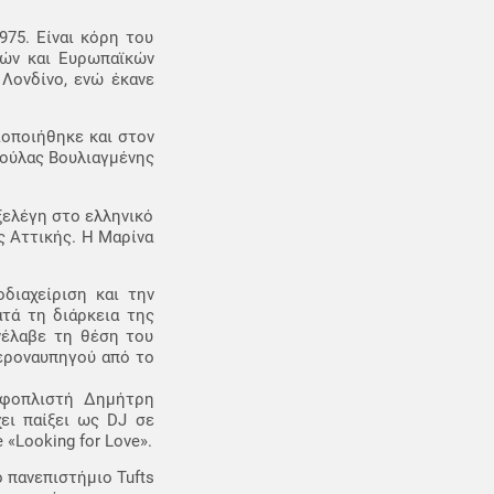
75. Είναι κόρη του
νών και Ευρωπαϊκών
Λονδίνο, ενώ έκανε
ιοποιήθηκε και στον
ούλας Βουλιαγμένης
εξελέγη στο ελληνικό
ς Αττικής. Η Μαρίνα
διαχείριση και την
ατά τη διάρκεια της
νέλαβε τη θέση του
Αεροναυπηγού από το
 εφοπλιστή Δημήτρη
ει παίξει ως DJ σε
«Looking for Love».
 πανεπιστήμιο Tufts