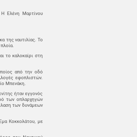
. Η Ελένη Μαρτίνου
α της ναυτιλίας. Το
 πλοία.
αι το καλοκαίρι στη
οποίος από την οδό
λλογές εφοπλιστών.
ίο Μπενάκη.
ενίτης ήταν εγγονός
υρό των οπλαρχηγών
πέλαση των δυνάμεων
Εμα Κοκκολάτου, με