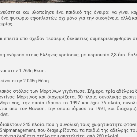
εύστηκε και υλοποίησε ένα παιδικό της όνειρο: να γίνει κα
 ένα φυτώριο εφοπλιστών, όχι μόνο για την οικογένεια, αλλά κα
ιρίας.
και έπειτα από σχεδόν τέσσερις δεκαετίες συμπεριελήφθησαν στ
η ανάμεσα στους Ελληνες κροίσους, με περιουσία 2,3 δισ. δολά
ίναι στην 1.764η θέση.
 είναι στην 2.046η θέση.
ιλιακός στόλος των Μαρτίνων γιγάντωσε. Σήμερα, τρία αδέλφια 
αντίνος Μαρτίνος και διαχειρίζεται 90 πλοία, συνολικής χωρητ
 Μαρτίνος, την οποία ίδρυσε το 1997 και έχει 76 πλοία, συνο
νεται από τον Θανάση, την οποία ίδρυσε το 1991, και διαχειρίζ
dwt.
 διαθέτουν 245 πλοία, που η συνολική τους χωρητικότητα φτάνει
 Shipmanagement, που διαχειρίζονται τα παιδιά της αδελφής το
γένεια διαθέτει στόλο που αποτελείται από 260 πλοία!