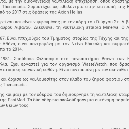
ίται με την οικογενειακή ναυτιλιακή επιχείρηση, όπου δραστηρ
ς Thenamaris. Συμμετέχει ως εθελόντρια στην επιτροπή της Ε
 το 2017 στις δράσεις της Axion Hellas.
ρτίνου και είναι νυμφευμένος με την κόρη του Γιώργου Στ. Λιβ
ύρου Λιβανού. Διευθύνει τη ναυτιλιακή εταιρία Minerva. Ο 
7. Είναι πτυχιούχος του Τμήματος Ιστορίας της Τέχνης και της
ην Αθήνα, είναι παντρεμένη με τον Ντίνο Κόκκαλη και συμμετ
πό το 2014.
1981. Σπούδασε Φιλοσοφία στο πανεπιστήμιο Brown των 
γλία. Εχει εργαστεί για τον οργανισμό WasteWatch, που δρασ
ν εταιρική κοινωνική ευθύνη. Είναι παντρεμένη με τον σκηνοθέ
και άρχισε ως ναυλομεσίτης στον κλάδο του ξηρού φορτίου στ
ς Thenamaris.
ης και μαζί με τον αδερφό του δημιούργησε τη ναυτιλιακή εταιρ
της EastMed. Τα δύο αδέρφια ακολούθησαν μια αυτόνομη πορεία,
ων θείων τους.