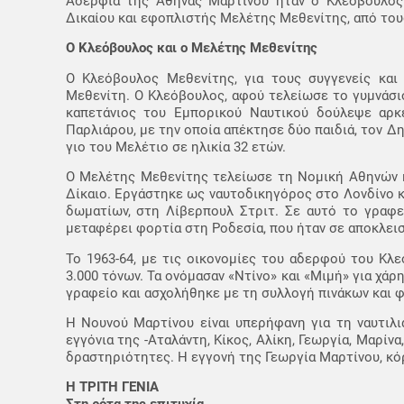
Αδέρφια της Αθηνάς Μαρτίνου ήταν ο Κλεόβουλος 
Δικαίου και εφοπλιστής Μελέτης Μεθενίτης, από του
Ο Κλεόβουλος και ο Μελέτης Μεθενίτης
Ο Κλεόβουλος Μεθενίτης, για τους συγγενείς και
Μεθενίτη. Ο Κλεόβουλος, αφού τελείωσε το γυμνάσι
καπετάνιος του Εμπορικού Ναυτικού δούλεψε αρκε
Παρλιάρου, με την οποία απέκτησε δύο παιδιά, τον Δη
γιο του Μελέτιο σε ηλικία 32 ετών.
Ο Μελέτης Μεθενίτης τελείωσε τη Νομική Αθηνών κ
Δίκαιο. Εργάστηκε ως ναυτοδικηγόρος στο Λονδίνο κα
δωματίων, στη Λίβερπουλ Στριτ. Σε αυτό το γραφε
μεταφέρει φορτία στη Ροδεσία, που ήταν σε αποκλει
Το 1963-64, με τις οικονομίες του αδερφού του Κλ
3.000 τόνων. Τα ονόμασαν «Ντίνο» και «Μιμή» για χάρ
γραφείο και ασχολήθηκε με τη συλλογή πινάκων και φ
Η Νουνού Μαρτίνου είναι υπερήφανη για τη ναυτιλια
εγγόνια της -Αταλάντη, Κίκος, Αλίκη, Γεωργία, Μαρίνα,
δραστηριότητες. Η εγγονή της Γεωργία Μαρτίνου, κόρ
Η ΤΡIΤΗ ΓΕΝΙA