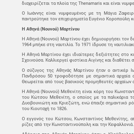
διαχειρίζεται τα πλοία της Thenamaris και είναι νυ
Ο Ιωάννης είναι νυμφευμένος με τη Μάγια Ζαφειρο
παντρεύτηκε τον επιχειρηματία Ευγένιο Κοροπούλη και
Η Αθηνά (Νουνού) Μαρτίνου
Η Αθηνά (Νουνού) Μαρτίνου έχει δημιουργήσει τον δι
1964 μπήκε στη ναυτιλία. Το 1971 ίδρυσε τη ναυτιλια
Η Αθηνά Μαρτίνου έχει ιδιαίτερες δεξιότητες στο κ
Σχοινούσα. Καλλιεργεί φιστίκια Αιγίνης και διαθέτει 
Ο σύζυγος της Αθηνάς Μαρτίνου ήταν ο αντικέρ Ιω
Πανδρόσου 50 τροφοδότησε με σημαντικά αρχαία αγ
Θεωρείται από τους βασικούς προμηθευτές αρχαίων 
Η Αθηνά (Νουνού) Μεθενίτη είναι κόρη του Κωνσταν
του Κώτσου Μεθενίτη, ο οποίος με τα παλικάρια τ
Δυοβουνιώτη και Κριεζώτη, ενώ έπαιξε σημαντικό ρ
του Κιουταχή το 1826.
Ο εγγονός του Κώτσου, Κωνσταντίνος Μεθενίτης, α
ρίζες από την Κωνσταντινούπολη και την Κεφαλλονιά.