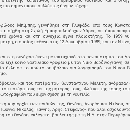
Μεθενίτης, καπετάνιος του εμπορικού ναυτικού, και ο δικη
ς πιο σημαντικούς συλλέκτες έργων τέχνης.
 φίλους Μπίμπης, γεννήθηκε στη Γλυφάδα, από τους Κωνστα
ο, εισήχθη στη Σχολή Εμποροπλοιάρχων Υδρας, απ’ όπου αποφο
τά χρόνια και στη συνέχεια έγινε πλοιοκτήτης. Το 1959 
μήτρη, ο οποίος πέθανε στις 12 Δεκεμβρίου 1989, και τον Ντίνο
αι στη συνέχεια έκανε μεταπτυχιακό στο πανεπιστήμιο του Λο
ι είχε κοινό ναυτιλιακό γραφείο με τον Νίκο Βαρδινογιάννη, σε
ίο έκλεισε το πρώτο συμβόλαιο για λογαριασμό του Νίκου Βα
σμό.
εόβουλου και του πατέρα του Κωνσταντίνου Μελέτη, αγόρασαν 
η του πατέρα τους και της μητέρας τους, αλλά και της κόρης του
ωτογραφιών που είχαν σχέση με τη ναυτιλία.
κή κυριαρχία των παιδιών της, Θανάση, Ανδρέα και Ντίνου, ό
 Ιωάννα, Νικόλας, Γιάννης, Αρης, Στέφανος-, που όλοι ασχολούντα
η του Θανάση, εκλέγεται βουλευτής με τη Ν.Δ. στην Περιφέρει