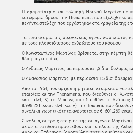
Η οραματίστρια και τολμηρή Νουνού Μαρτίνου εμπν
κατάφερε. Ιδρυσε την Thenamaris, που εξελίχθηκε σε
πενήντα στελέχη που εργάστηκαν στα γραφεία της ετα
Τα τρία αγόρια της οικογένειας έγιναν εφοπλιστές 
με τους πλουσιότερους ανθρώπους του κόσμου:
Ο Κωνσταντίνος Μαρτίνος βρίσκεται στην πέμπτη θέσ
θέση παγκοσμίως.
Ο Ανδρέας Μαρτίνος, με περιουσία 1,8 δισ. δολάρια, ε
Ο Αθανάσιος Μαρτίνος, με περιουσία 1,5 δισ. δολάρια,
Από το 1964, που άρχισε η μητρική εταιρεία, ο ναυτ
εταιρίες: α) την Thenamaris, που διευθύνει ο Κωνστ
εκατ. dwt, β) τη Minerva, που διευθύνει ο Ανδρέας
8.998.221 εκατ. dwt και γ) την Eastern, που διευθύ
συνολική χωρητικότητα ανέρχεται σε 6. 601.269 εκατ. 
Συνολικά, οι τρεις εταιρίες της οικογένεια Μαρτίνου
σε αυτά τα πλοία προστεθούν και τα πλοία της Astra
Αρης και Στέφανος Κοροπούλης, τότε η ευρύτερη οικο