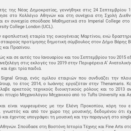
τής της Νέας Δημοκρατίας, γεννήθηκε στις 24 Σεπτεμβρίου 19
τησε στο Κολλέγιο Αθηνών και στη συνέχεια στη Σχολή Διεθ
 εν συνεχεία σπούδασε Μαθηματικά στο Imperial College στο 
ity College London (UCL).
 εφοπλιστική εταιρία της οικογένειας Μαρτίνου, ενώ δραστηρ
ε σταυρούς προτίμησης δημοτική σύμβουλος στον Δήμο Βάρης Β
 και Πρασίνου.
θώς και σε αυτές του Ιανουαρίου και του Σεπτεμβρίου του 2015 
νεξελέγη στις εκλογές του 2019 στην Περιφέρεια Α’ Ανατολική
αι έχει τρία παιδιά.
Signal Group, ενός ομίλου εταιριών που συνδυάζει την πλοιο
Group, το έτος 2014, ο Ιωάννης εργαζόταν στην Thenamaris. Κ
έλαβε αρκετούς τεχνικούς διοικητικούς ρόλους και το 2013 α
τει πτυχίο Μηχανολόγου Μηχανικού από το Tufts University και 
 και είναι νυμφευμένος με την Ελένη Προκοπίου, κόρη του
αι γνωστός και από τον χώρο της μουσικής, δεδομένου ότι έχ
και έχοντας υπογράψει τη μουσική και την παραγωγή στο single 
Αθηνών. Σπούδασε στη Βοστόνη Ιστορία Τέχνης και Fine Arts στο