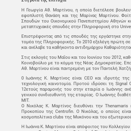
Στη ρότα της επιτυχία
Η Γεωργία Αθ. Μαρτίνου, η οποία διετέλεσε βουλευ
εφοπλιστή Θανάση και της Μαρίνας Μαρτίνου. Φοί
Σπουδών του Οικονομικού Πανεπιστημίου Αθηνών και
μεταπτυχιακές σπουδές στην Πληροφορική στο Univers
Επιστρέφοντας από τις σπουδές της εργάστηκε στην
τομέα της Πληροφορικής. Το 2010 εξελέγη πρώτη σ
και ανέλαβε τα καθήκοντα αντιδημάρχου Καθαριότητας
Στις εκλογές του Μαΐου και του Ιουνίου του 2012, κα
Κοινοβούλιο με το κόμμα της Νέας Δημοκρατίας. Επα
Αθ. Μαρτίνου είναι παντρεμένη με τον Παντελή Χατζή κ
0 Ιωάννης Κ. Μαρτίνος είναι CEO και ιδρυτής της 
τεχνολογική καινοτομία. Προτού ιδρύσει τη Signal 
12ετούς παραμονής του στην εταιρία ο Ιωάννης αν
γενικού συνδιευθυντή της εταιρίας. Ο Ιωάννης διαθέ
MIT.
Ο Νικόλας Κ. Μαρτίνος διευθύνει την Thenamaris
Προκοπίου της Centrofin. O Νικόλας, ο οποίος είν
κοσμοπολίτικα clubs της Μυκόνου και του εξωτερικού 
H Ιωάννα Κ. Μαρτίνου είναι απόφοιτος του Κολλεγίου 