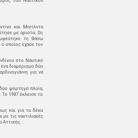
γόρος του Ναυτικού
ντίνο και Ματίλντα
ίτησε με άριστα. Ως
νυμφεύτηκε τη Βάσω
, ο οποίος έχασε τον
νδίνου στο Ναυτικό
 ένα διαμέρισμα δύο
ρδινογιάννη για να
δύο φορτηγά πλοία,
. Το 1987 έκλεισε το
πως και για τα δέκα
ι με τις ναυτιλιακές
α Αττικής.