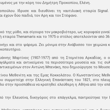
μφευμένος με την κόρη του Δημήτρη Προκοπίου, Ελένη.
πούλου. Ιδρυσε και διευθύνει τη ναυτιλιακή εταιρία Signal
 έχουν δύο παιδιά, τον Αρη και τον Στέφανο.
κό της μύθο, και σίγουρα τον μακροβιότερο, ως κορυφαία γυναίκ
κή εταιρία Thenamaris και το 1975 ο στόλος αποτελούνταν από 36
υνήγι και στο ψάρεμα. Ζει μόνιμα στην Ανάβυσσο τον χειμώνα κ
σκοπευτήριο.
άννης Μαρτίνος (1907-1977) από τη Στεμνίτσα Αρκαδίας, ο 
άλματα και αντικείμενα τα περισσότερα μουσεία και τις συ
αντικειμένων στον Αντώνη Μπενάκη, που δημιούργησε το Μουσε
τίνου Μεθενίτη και της Εμας Κοκκολάτου. Ο Κωνσταντίνος Μεθ
ου συμμετείχε στην Ελληνική Επανάσταση του 1821, στο πλε
όλο στην προσπάθεια να κρατηθεί ελεύθερη η Αθήνα από την ε
πό την Ελευσίνα, δικηγόρος στο επάγγελμα, παντρεύτηκε την 