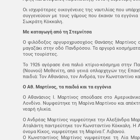
Οι ισχυρότερες οικογένειες της ναυτιλίας που υπάρ
συγγενεύουν με τους γάμους που έκαναν τα εγγόνια 
Σωκράτη Κόκκαλη.
Με καταγωγή από τη Στεμνίτσα
Ο φιλόδοξος αργυροχρυσοχόος Θανάσης Μαρτίνος α
μαγαζάκι στην οδό Πανδρόσου. Τα αργυρά κοσμήματα 
τους τουρίστες.
Το 1926 αγόρασε ένα παλιό κτίριο-κόσμημα στην Πα
(Νουνού) Μεθενίτη, από γενιά οπλαρχηγών της Επανά
παιδιά: Τον Αθανάσιο, τον Ανδρέα, τον Κωνσταντίνο κα
Ο Αθ. Μαρτίνος, τα παιδιά και τα εγγόνια
Ο Αθανάσιος Ι. Μαρτίνος σπούδασε στο Αμερικάνικο 
Λονδίνο. Νυμφεύτηκε τη Μαρίνα Μαρτίνου και απέκτησ
νεαρή ηλικία.
Ο Ανδρέας Μαρτίνος νυμφεύτηκε την Αλεξάνδρα Μαρτίν
Αταλάντη παντρεύτηκε τον Κωνσταντίνο Κόκκαλη. Η Α
όνομα Κίκος, νυμφεύτηκε τη Μαρίνα Γ. Λιβανού.
Ο Κωνσταντίνος Μαρτίνος νυμφεύτηκε τη Λία Μαρτί