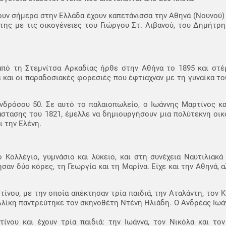
χουν σήμερα στην Ελλάδα έχουν καπετάνισσα την Αθηνά (Νουνού)
της με τις οικογένειες του Γιώργου Στ. Λιβανού, του Δημήτρ
πό τη Στεμνίτσα Αρκαδίας ήρθε στην Αθήνα το 1895 και στέ
και οι παραδοσιακές φορεσιές που έφτιαχναν με τη γυναίκα το
νδρόσου 50. Σε αυτό το παλαιοπωλείο, ο Ιωάννης Μαρτίνος κα
στασης του 1821, έμελλε να δημιουργήσουν μια πολύτεκνη οικ
ι την Ελένη.
Κολλέγιο, γυμνάσιο και λύκειο, και στη συνέχεια Ναυτιλιακά
αν δύο κόρες, τη Γεωργία και τη Μαρίνα. Είχε και την Αθηνά, α
ου, με την οποία απέκτησαν τρία παιδιά, την Αταλάντη, τον Κί
λίκη παντρεύτηκε τον σκηνοθέτη Ντένη Ηλιάδη. Ο Ανδρέας Ιωά
νου και έχουν τρία παιδιά: την Ιωάννα, τον Νικόλα και τον