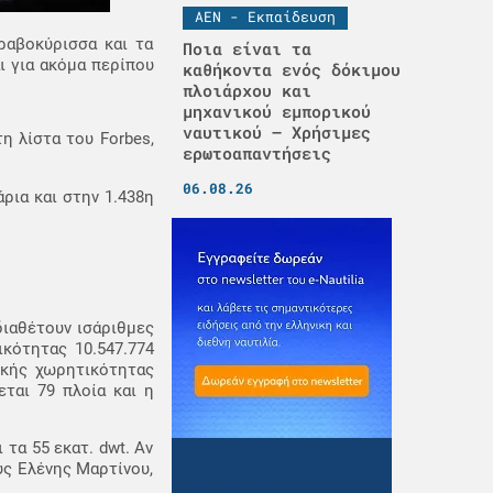
ΑΕΝ - Εκπαίδευση
ραβοκύρισσα και τα
Ποια είναι τα
ι για ακόμα περίπου
καθήκοντα ενός δόκιμου
πλοιάρχου και
μηχανικού εμπορικού
ναυτικού – Χρήσιμες
η λίστα του Forbes,
ερωτοαπαντήσεις
06.08.26
ρια και στην 1.438η
διαθέτουν ισάριθμες
ικότητας 10.547.774
λικής χωρητικότητας
εται 79 πλοία και η
 τα 55 εκατ. dwt. Αν
υς Ελένης Μαρτίνου,