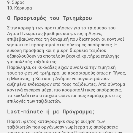
9. Σύρος
10. Κέρκυρα
Ο Προορισμός του Τριημέρου
Στην κορυφή των προτιμήσεων για το τριήμερο του
Αγίου Πνεύματος βρέθηκε και φέτος η Αίγινα,
επιβεβαιώνοντας τη δυναμική που διατηρούν οι κοντινοί
νησιωτικοί προορισμοί στις σύντομες αποδράσεις. Η
εύκολη πρόσβαση και η μικρή διάρκεια ταξιδιού
εξακολουθούν να αποτελούν βασικά κριτήρια επιλογής
για πολλούς ταξιδιώτες.
Παράλληλα, οι Κυκλάδες είχαν συνολικά την τιμητική
τους το φετινό τριήμερο, με προορισμούς όπως η Τήνος,
η Μύκονος, η Κέα και η Άνδρος να συγκεντρώνουν
αυξημένο ενδιαφέρον από τους ταξιδιώτες. Από σύντομα
κοντινά escapes μέχρι πιο κοσμοπολίτικες αποδράσεις,
το κυκλαδίτικο στοιχείο φαίνεται πως κυριάρχησε στις
επιλογές των ταξιδιωτών.
Last-minute ή με Πρόγραμμα;
Παρότι φέτος καταγράφηκε σαφής αύξηση των
ταξιδιωτών που οργάνωσαν νωρίτερα τις αποδράσεις
τους για το τριήμερο του Αγίου Πνεύματος, η τάση των