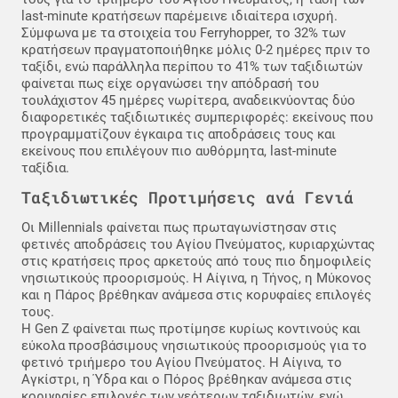
last-minute κρατήσεων παρέμεινε ιδιαίτερα ισχυρή.
Σύμφωνα με τα στοιχεία του Ferryhopper, το 32% των
κρατήσεων πραγματοποιήθηκε μόλις 0-2 ημέρες πριν το
ταξίδι, ενώ παράλληλα περίπου το 41% των ταξιδιωτών
φαίνεται πως είχε οργανώσει την απόδρασή του
τουλάχιστον 45 ημέρες νωρίτερα, αναδεικνύοντας δύο
διαφορετικές ταξιδιωτικές συμπεριφορές: εκείνους που
προγραμματίζουν έγκαιρα τις αποδράσεις τους και
εκείνους που επιλέγουν πιο αυθόρμητα, last-minute
ταξίδια.
Ταξιδιωτικές Προτιμήσεις ανά Γενιά
Οι Millennials φαίνεται πως πρωταγωνίστησαν στις
φετινές αποδράσεις του Αγίου Πνεύματος, κυριαρχώντας
στις κρατήσεις προς αρκετούς από τους πιο δημοφιλείς
νησιωτικούς προορισμούς. Η Αίγινα, η Τήνος, η Μύκονος
και η Πάρος βρέθηκαν ανάμεσα στις κορυφαίες επιλογές
τους.
H Gen Z φαίνεται πως προτίμησε κυρίως κοντινούς και
εύκολα προσβάσιμους νησιωτικούς προορισμούς για το
φετινό τριήμερο του Αγίου Πνεύματος. Η Αίγινα, το
Αγκίστρι, η Ύδρα και ο Πόρος βρέθηκαν ανάμεσα στις
κορυφαίες επιλογές των νεότερων ταξιδιωτών, ενώ