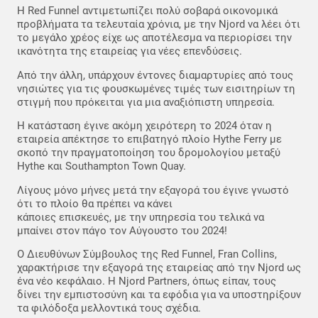
Η Red Funnel αντιμετωπίζει πολύ σοβαρά οικονομικά
προβλήματα τα τελευταία χρόνια, με την Njord να λέει ότι
το μεγάλο χρέος είχε ως αποτέλεσμα να περιορίσει την
ικανότητα της εταιρείας για νέες επενδύσεις.
Από την άλλη, υπάρχουν έντονες διαμαρτυρίες από τους
νησιώτες για τις φουσκωμένες τιμές των εισιτηρίων τη
στιγμή που πρόκειται για μια αναξιόπιστη υπηρεσία.
Η κατάσταση έγινε ακόμη χειρότερη το 2024 όταν η
εταιρεία απέκτησε το επιβατηγό πλοίο Hythe Ferry με
σκοπό την πραγματοποίηση του δρομολογίου μεταξύ
Hythe και Southampton Town Quay.
Λίγους μόνο μήνες μετά την εξαγορά του έγινε γνωστό
ότι το πλοίο θα πρέπει να κάνει
κάποιες επισκευές, με την υπηρεσία του τελικά να
μπαίνει στον πάγο τον Αύγουστο του 2024!
Ο Διευθύνων Σύμβουλος της Red Funnel, Fran Collins,
χαρακτήρισε την εξαγορά της εταιρείας από την Njord ως
ένα νέο κεφάλαιο. Η Njord Partners, όπως είπαν, τους
δίνει την εμπιστοσύνη και τα εφόδια για να υποστηρίξουν
τα φιλόδοξα μελλοντικά τους σχέδια.