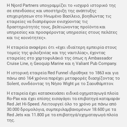
Η Njord Partners υπογραμμίζει το «ισχυρό ιστορικό της
σε επενδύσεις και υποστήριξη της ανάπτυξης
επιχειρήσεων στο Ηνωμένο Βασίλειο, βοηθώντας τις
εταιρείες να διαπρέψουν ενισχύοντας τις
δραστηριότητές τους, βελτιώνοντας προϊόντα και
υπηρεσίες και προσφέροντας υπηρεσίες στους πελάτες
και τις κοινότητες».
Η εταιρεία αναφέρει ότι «έχει ιδιαίτερη εμπειρία στους
τομείς της φιλοξενίας και της ναυτιλίας», έχοντας
εταιρείες στο χαρτοφυλάκιό της όπως η Ambassador
Cruise Line, η Geoquip Marine και η Valiant Pub Company.
Η ιστορική εταιρεία Red Funnel ιδρύθηκε το 1863 και για
πάνω από 164 χρόνια παρέχει μεταφορές διασχίζοντας το
Solent, συνδέοντας τη Νήσο Wight με το Σαουθάμπτον.
Η εταιρεία έχει κατασκευάσει ειδικά οχηματαγωγά πλοία
Ro-Pax και έχει επίσης εισαγάγει τα επιβατηγά καταμαράν
Red Jet Hi-Speed. Λειτουργεί όλο το χρόνο με πάνω από
30.000 δρομολόγια, συμπεριλαμβανομένων 18.600 με τα
Red Jets και 11.800 με τα επιβατηγά/οχηματαγωγά πλοία
της.