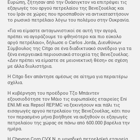
Ευρώπη, ζήτησαν από την Ουάσιγκτον να επιτρέψει τις
εξαγωγές του αργού πετρελαίου της Βενεζουέλας και
του Ιράν σε χώρες που προσπαθούν να αντικαταστήσουν
το ρωσικό πετρέλαιο λόγω του πολέμου στην Ουκρανία.
«Για να είμαστε ανταγωνιστικοί σε αυτή την αγορά,
πρέπει να αγοράζουμε το φθηνότερο και πιο εύκολο
αργό πετρέλαιο», δήλωσε ο Carlos Jorda, Διευθύνων
Σύμβουλος της Citgo σε ένα διαδικτυακό συνέδριο για τα
ξένα ενεργειακά περιουσιακά στοιχεία της Βενεζουέλας.
«Δεν πρέπει να είμαστε σε μειονεκτική θέση» σε σχέση
με άλλα διυλιστήρια.
Η Citgo δεν απάντησε αμέσως σε αίτημα για περαιτέρω
σχόλια.
Η κυβέρνηση του προέδρου Τζο Μπάιντεν
εξουσιοδότησε τον Μάιο τις ευρωπαϊκές εταιρείες Eni
ENI.MI και Repsol REP.MC να ξεκινήσουν και πάλι τις
εισαγωγές αργού πετρελαίου της Βενεζουέλας, κάτι που
τον περασμένο μήνα βοήθησε να αυξηθούν οι εξαγωγές
πετρελαίου της χώρας σε πάνω από 600.000 βαρέλια την
ημέρα.
Η Chevron Corp CVX.N, η μοναδική πετρελαϊκή εταιρεία