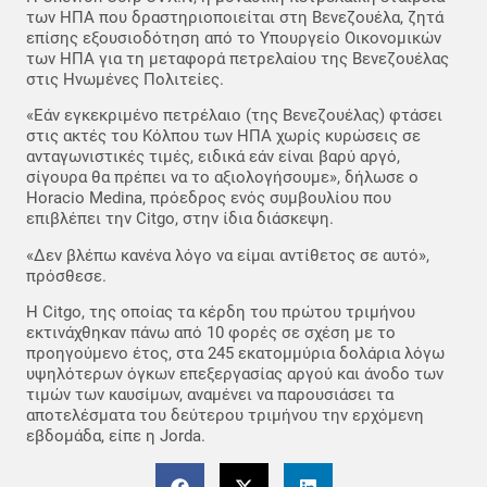
των ΗΠΑ που δραστηριοποιείται στη Βενεζουέλα, ζητά
επίσης εξουσιοδότηση από το Υπουργείο Οικονομικών
των ΗΠΑ για τη μεταφορά πετρελαίου της Βενεζουέλας
στις Ηνωμένες Πολιτείες.
«Εάν εγκεκριμένο πετρέλαιο (της Βενεζουέλας) φτάσει
στις ακτές του Κόλπου των ΗΠΑ χωρίς κυρώσεις σε
ανταγωνιστικές τιμές, ειδικά εάν είναι βαρύ αργό,
σίγουρα θα πρέπει να το αξιολογήσουμε», δήλωσε ο
Horacio Medina, πρόεδρος ενός συμβουλίου που
επιβλέπει την Citgo, στην ίδια διάσκεψη.
«Δεν βλέπω κανένα λόγο να είμαι αντίθετος σε αυτό»,
πρόσθεσε.
Η Citgo, της οποίας τα κέρδη του πρώτου τριμήνου
εκτινάχθηκαν πάνω από 10 φορές σε σχέση με το
προηγούμενο έτος, στα 245 εκατομμύρια δολάρια λόγω
υψηλότερων όγκων επεξεργασίας αργού και άνοδο των
τιμών των καυσίμων, αναμένει να παρουσιάσει τα
αποτελέσματα του δεύτερου τριμήνου την ερχόμενη
εβδομάδα, είπε η Jorda.