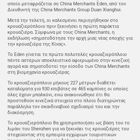
οποίο μεταφράζεται σε China Merchants Eden, από τον
Διευθυντή της China Merchants Group Duan Xianghui.
Μετά την τελετή, οι καλεσμένοι περιηγήθηκαν στο
κρουαζιερόπλοιο πριν ξεκινήσει η πρώτη παράκτια
κρουαζιέρα. Σύμφωνα με τους China Merchants, η
εκδήλωση «σηματοδότησε την αρχή μιας νέας εποχής για
την κρουαζιέρα της Κίνας».
Το Eden γίνεται το πρώτο πολυτελές κρουαζιερόπλοιο
πέντε αστέρων αποκλειστικά αφιερωμένο στην κινεζική
αγορά και σηματοδοτεί την είσοδο των China Merchants
στη βιομηχανία κρουαζιέρας.
Το κρουαζιερόπλοιο μήκους 227 μέτρων διαθέτει
καταλύματα για 930 επιβάτες σε 465 καμπίνες οι οποίες
όλες έχουν μπαλκόνι, ενώ ανακοινώθηκε ότι θα
προστεθούν κινεζικά στοιχεία στο πλοίο διατηρώντας
παράλληλα τον σκανδιναβικό σχεδιασμό του και την
διακόσμηση.
Το κρουαζιερόπλοιο θα χρησιμοποιήσει ως βάση του το
λιμάνι του Shenzhen για να ξεκινάει τις κρουαζιέρες του
στοχεύοντας στη εμπειρία εγχώριων τουριστικών