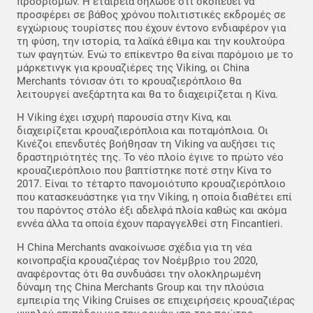
προορισμών. Η εταιρεία δήλωσε ότι σκοπεύει να
προσφέρει σε βάθος χρόνου πολιτιστικές εκδρομές σε
εγχώριους τουρίστες που έχουν έντονο ενδιαφέρον για
τη φύση, την ιστορία, τα λαϊκά έθιμα και την κουλτούρα
των φαγητών. Ενώ το επίκεντρο θα είναι παρόμοιο με το
μάρκετινγκ για κρουαζιέρες της Viking, οι China
Merchants τόνισαν ότι το κρουαζιερόπλοιο θα
λειτουργεί ανεξάρτητα και θα το διαχειρίζεται η Κίνα.
Η Viking έχει ισχυρή παρουσία στην Κίνα, και
διαχειρίζεται κρουαζιερόπλοια και ποταμόπλοια. Οι
Κινέζοι επενδυτές βοήθησαν τη Viking να αυξήσει τις
δραστηριότητές της. Το νέο πλοίο έγινε το πρώτο νέο
κρουαζιερόπλοιο που βαπτίστηκε ποτέ στην Κίνα το
2017. Είναι το τέταρτο πανομοιότυπο κρουαζιερόπλοιο
που κατασκευάστηκε για την Viking, η οποία διαθέτει επί
του παρόντος στόλο έξι αδελφά πλοία καθώς και ακόμα
εννέα άλλα τα οποία έχουν παραγγελθεί στη Fincantieri.
Η China Merchants ανακοίνωσε σχέδια για τη νέα
κοινοπραξία κρουαζιέρας τον Νοέμβριο του 2020,
αναφέροντας ότι θα συνδυάσει την ολοκληρωμένη
δύναμη της China Merchants Group και την πλούσια
εμπειρία της Viking Cruises σε επιχειρήσεις κρουαζιέρας