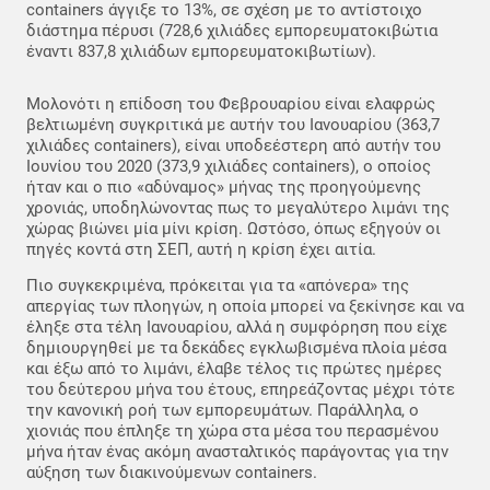
containers άγγιξε το 13%, σε σχέση με το αντίστοιχο
διάστημα πέρυσι (728,6 χιλιάδες εμπορευματοκιβώτια
έναντι 837,8 χιλιάδων εμπορευματοκιβωτίων).
Μολονότι η επίδοση του Φεβρουαρίου είναι ελαφρώς
βελτιωμένη συγκριτικά με αυτήν του Ιανουαρίου (363,7
χιλιάδες containers), είναι υποδεέστερη από αυτήν του
Ιουνίου του 2020 (373,9 χιλιάδες containers), ο οποίος
ήταν και ο πιο «αδύναμος» μήνας της προηγούμενης
χρονιάς, υποδηλώνοντας πως το μεγαλύτερο λιμάνι της
χώρας βιώνει μία μίνι κρίση. Ωστόσο, όπως εξηγούν οι
πηγές κοντά στη ΣΕΠ, αυτή η κρίση έχει αιτία.
Πιο συγκεκριμένα, πρόκειται για τα «απόνερα» της
απεργίας των πλοηγών, η οποία μπορεί να ξεκίνησε και να
έληξε στα τέλη Ιανουαρίου, αλλά η συμφόρηση που είχε
δημιουργηθεί με τα δεκάδες εγκλωβισμένα πλοία μέσα
και έξω από το λιμάνι, έλαβε τέλος τις πρώτες ημέρες
του δεύτερου μήνα του έτους, επηρεάζοντας μέχρι τότε
την κανονική ροή των εμπορευμάτων. Παράλληλα, ο
χιονιάς που έπληξε τη χώρα στα μέσα του περασμένου
μήνα ήταν ένας ακόμη ανασταλτικός παράγοντας για την
αύξηση των διακινούμενων containers.