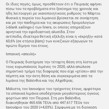
Οι ίδιες πηγές, όμως, προσθέτουν ότι ο Πειραιάς αφήνει
πίσω του τα προβλήματα στο ξεκίνημα της χρονιάς και
ήδη λειτουργεί με ικανοποιητικούς ρυθμούς το Μάρτιο.
Φυσικά η πορεία του λιμανιού βρίσκεται σε συνάρτηση
και με την πανδημία και τις ακυρώσεις δρομολογίων
(«blank sailings») των liners, οι οποίες επηρεάζουν
αρνητικά την εφοδιαστική αλυσίδα. Στον
αντίποδα, ιδιαίτερα θετική εξέλιξη είναι η «έκρηξη» κατά
60,6% (σε ετήσια βάση) των κινεζικών εξαγωγών το
πρώτο δίμηνο του έτους.
Ισπανική «απειλή»
Ο Πειραιάς διατήρησε την τέταρτη θέση στη λίστα με
τους ευρωπαϊκούς λιμένες το 2020, αλλά απώλεσε
σημαντικό τμήμα της διαφοράς που είχε «χτίσει» από την
πέμπτη και την έκτη θέση και συγκεκριμένα από τα
λιμάνια της Βαλένθια και της Αλχεθίρας.
Μάλιστα, τον Ιανουάριο του τρέχοντος έτους, αμφότερα
τα ισπανικά λιμάνια υποδέχτηκαν μεγαλύτερους όγκους
φορτίων από τον Πειραιά. Στη μεν Βαλένθια,
διακινήθηκαν 465.656 TEUs από 447.617 TEUs τον
Ιανουάριο του 2020 (+4,03%). Σύμφωνα με τη διοίκηση