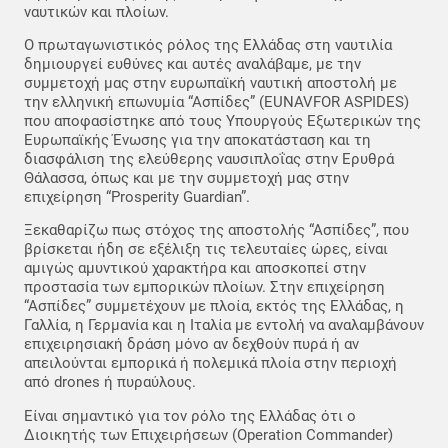
ναυτικών και πλοίων.
Ο πρωταγωνιστικός ρόλος της Ελλάδας στη ναυτιλία
δημιουργεί ευθύνες και αυτές αναλάβαμε, με την
συμμετοχή μας στην ευρωπαϊκή ναυτική αποστολή με
την ελληνική επωνυμία “Ασπίδες” (EUNAVFOR ASPIDES)
που αποφασίστηκε από τους Υπουργούς Εξωτερικών της
Ευρωπαϊκής Ένωσης για την αποκατάσταση και τη
διασφάλιση της ελεύθερης ναυσιπλοΐας στην Ερυθρά
Θάλασσα, όπως και με την συμμετοχή μας στην
επιχείρηση “Prosperity Guardian”.
Ξεκαθαρίζω πως στόχος της αποστολής “Ασπίδες”, που
βρίσκεται ήδη σε εξέλιξη τις τελευταίες ώρες, είναι
αμιγώς αμυντικού χαρακτήρα και αποσκοπεί στην
προστασία των εμπορικών πλοίων. Στην επιχείρηση
“Ασπίδες” συμμετέχουν με πλοία, εκτός της Ελλάδας, η
Γαλλία, η Γερμανία και η Ιταλία με εντολή να αναλαμβάνουν
επιχειρησιακή δράση μόνο αν δεχθούν πυρά ή αν
απειλούνται εμπορικά ή πολεμικά πλοία στην περιοχή
από drones ή πυραύλους.
Είναι σημαντικό για τον ρόλο της Ελλάδας ότι ο
Διοικητής των Επιχειρήσεων (Operation Commander)