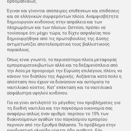
εβδομαδιαίως.
Έγιναν και γίνονται απόπειρες επιθέσεων και επιθέσεις
και σε ελληνικών συμφερόντων πλοία. Αναμφισβήτητα
δημιουργούν κινδύνους στην ασφάλεια και των
πληρωμάτων και των πλοίων. Ωστόσο, πρέπει να
τονίσουμε ότι μέχρι τώρα, το δίχτυ ασφαλείας που
δημιουργήθηκε από τις πρωτοβουλίες της Δύσης
αντιμετωπίζει αποτελεσματικά τους βαλλιστικούς
πυραύλους.
Όπως είναι γνωστό, τα περισσότερα πλοία μεταφοράς
εμπορευματοκιβωτίων αλλά και τα δεξαμενόπλοια από
την Ασία με προορισμό την Ευρώπη επιλέγουν, πλέον, να
κάνουν τον διάπλου της Αφρικής. Αυξάνεται κατά πολύ η
απόσταση που έχουν να διανύσουν και αυτόματα το
ναυτιλιακό κόστος. Κατ’ επέκταση και τα ναυτιλιακά
ασφάλιστρα υψηλού κινδύνου.
Για να γίνει αντιληπτό το μέγεθος του προβλήματος για
τη διεθνή ναυτιλία και την παγκόσμια οικονομία σας
αναφέρω απλώς έναν αριθμό: περίπου το 15% των
διακινούμενων αγαθών του παγκόσμιου εμπορίου
περνούν από την Ερυθρά Θάλασσα. Το πρόβλημα στην
εφοδιαστική αλυσίδα γίνεται ήδη αισθητό. Εάν