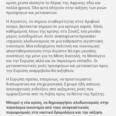
κρίση χτυπά αλύπητα το Κέρας της Αφρικής εδώ και
πολλά χρονιά. Όλα αυτά οδηγούν στην αύξηση των ροών
προσφύγων και μεταναστών.
Η Αίγυπτος, το σημείο σταθερότητας στον Αραβικό
κόσμο, βρίσκεται σήμερα σε μια κρίσιμη καμπή. Χάνει
καθημερινά, λόγω της κρίσης στο Σουέζ, ένα μεγάλο
μέρος εισοδημάτων. Αυτό αναπόφευκτα προκαλεί
ισχυρούς κλυδωνισμούς σε μια εύθραυστη αιγυπτιακή
οικονομία. Μια ενδεχόμενη πολιτική και οικονομική
αποσταθεροποίηση στην Αίγυπτο θα έχει μεγάλες
συνέπειες όχι μόνο για τη Μέση Ανατολή, τη Μεσόγειο
και την Ευρώπη αλλά και σε παγκόσμιο επίπεδο. Οι
μεταναστευτικές ροές προσφύγων και μεταναστών προς
την Ευρώπη αναμφίβολα θα αυξηθούν.
Η Ευρώπη πρέπει, επομένως, να προετοιμαστεί
διπλωματικά και επιχειρησιακά. Έχουμε ήδη κάποιες
ανησυχητικές ενδείξεις από αυξημένες ροές που
εμφανίζονται από τη Λιβύη προς τα Νότια της Κρήτης.
Μπορεί η νέα κρίση, να δημιουργήσει κλυδωνισμούς στην
παγκόσμια οικονομία από τους αναγκαστικούς
περιορισμούς στα ναυτικά δρομολόγια και την αύξηση