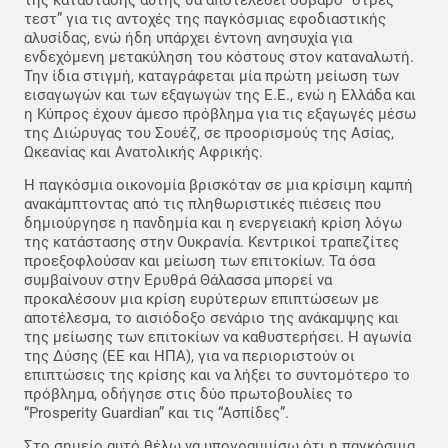
τεστ” για τις αντοχές της παγκόσμιας εφοδιαστικής
αλυσίδας, ενώ ήδη υπάρχει έντονη ανησυχία για
ενδεχόμενη μετακύληση του κόστους στον καταναλωτή.
Την ίδια στιγμή, καταγράφεται μία πρώτη μείωση των
εισαγωγών και των εξαγωγών της Ε.Ε., ενώ η Ελλάδα και
η Κύπρος έχουν άμεσο πρόβλημα για τις εξαγωγές μέσω
της Διώρυγας του Σουέζ, σε προορισμούς της Ασίας,
Ωκεανίας και Ανατολικής Αφρικής.
Η παγκόσμια οικονομία βρισκόταν σε μια κρίσιμη καμπή
ανακάμπτοντας από τις πληθωριστικές πιέσεις που
δημιούργησε η πανδημία και η ενεργειακή κρίση λόγω
της κατάστασης στην Ουκρανία. Κεντρικοί τραπεζίτες
προεξοφλούσαν και μείωση των επιτοκίων. Τα όσα
συμβαίνουν στην Ερυθρά Θάλασσα μπορεί να
προκαλέσουν μια κρίση ευρύτερων επιπτώσεων με
αποτέλεσμα, το αισιόδοξο σενάριο της ανάκαμψης και
της μείωσης των επιτοκίων να καθυστερήσει. Η αγωνία
της Δύσης (ΕΕ και ΗΠΑ), για να περιοριστούν οι
επιπτώσεις της κρίσης και να λήξει το συντομότερο το
πρόβλημα, οδήγησε στις δύο πρωτοβουλίες το
“Prosperity Guardian” και τις “Ασπίδες”.
Στο σημείο αυτό θέλω να υπογραμμίσω ότι η παγκόσμια