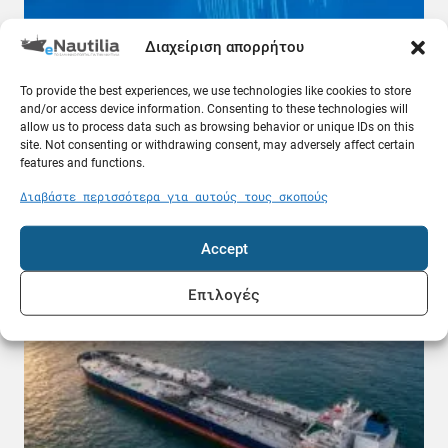
Διαχείριση απορρήτου
To provide the best experiences, we use technologies like cookies to store
and/or access device information. Consenting to these technologies will
allow us to process data such as browsing behavior or unique IDs on this
site. Not consenting or withdrawing consent, may adversely affect certain
features and functions.
Τι γίνεται σε περίπτωση σεισμού στη θάλασσα
ενώ βρισκόμαστε στο πλοίο; Χρήσιμες
Διαβάστε περισσότερα για αυτούς τους σκοπούς
ερωτήσεις και απαντήσεις
09.08.26
Accept
Κόσμος
Επιλογές