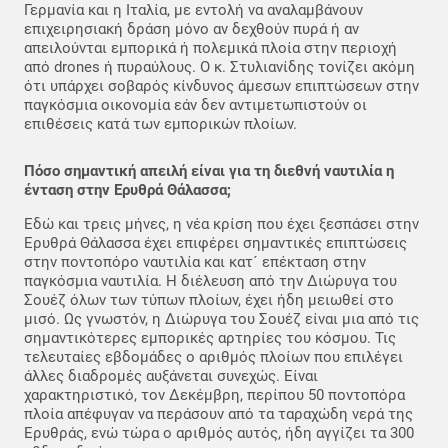
Γερμανία και η Ιταλία, με εντολή να αναλαμβάνουν
επιχειρησιακή δράση μόνο αν δεχθούν πυρά ή αν
απειλούνται εμπορικά ή πολεμικά πλοία στην περιοχή
από drones ή πυραύλους. Ο κ. Στυλιανίδης τονίζει ακόμη
ότι υπάρχει σοβαρός κίνδυνος άμεσων επιπτώσεων στην
παγκόσμια οικονομία εάν δεν αντιμετωπιστούν οι
επιθέσεις κατά των εμπορικών πλοίων.
Πόσο σημαντική απειλή είναι για τη διεθνή ναυτιλία η
ένταση στην Ερυθρά Θάλασσα;
Εδώ και τρεις μήνες, η νέα κρίση που έχει ξεσπάσει στην
Ερυθρά Θάλασσα έχει επιφέρει σημαντικές επιπτώσεις
στην ποντοπόρο ναυτιλία και κατ´ επέκταση στην
παγκόσμια ναυτιλία. H διέλευση από την Διώρυγα του
Σουέζ όλων των τύπων πλοίων, έχει ήδη μειωθεί στο
μισό. Ως γνωστόν, η Διώρυγα του Σουέζ είναι μια από τις
σημαντικότερες εμπορικές αρτηρίες του κόσμου. Τις
τελευταίες εβδομάδες ο αριθμός πλοίων που επιλέγει
άλλες διαδρομές αυξάνεται συνεχώς. Είναι
χαρακτηριστικό, τον Δεκέμβρη, περίπου 50 ποντοπόρα
πλοία απέφυγαν να περάσουν από τα ταραχώδη νερά της
Ερυθράς, ενώ τώρα ο αριθμός αυτός, ήδη αγγίζει τα 300