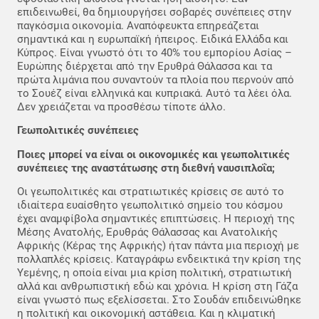
επιδεινωθεί, θα δημιουργήσει σοβαρές συνέπειες στην
παγκόσμια οικονομία. Αναπόφευκτα επηρεάζεται
σημαντικά και η ευρωπαϊκή ήπειρος. Ειδικά Ελλάδα και
Κύπρος. Είναι γνωστό ότι το 40% του εμπορίου Ασίας –
Ευρώπης διέρχεται από την Ερυθρά Θάλασσα και τα
πρώτα λιμάνια που συναντούν τα πλοία που περνούν από
το Σουέζ είναι ελληνικά και κυπριακά. Αυτό τα λέει όλα.
Δεν χρειάζεται να προσθέσω τίποτε άλλο.
Γεωπολιτικές συνέπειες
Ποιες μπορεί να είναι οι οικονομικές και γεωπολιτικές
συνέπειες της αναστάτωσης στη διεθνή ναυσιπλοΐα;
Οι γεωπολιτικές και στρατιωτικές κρίσεις σε αυτό το
ιδιαίτερα ευαίσθητο γεωπολιτικό σημείο του κόσμου
έχει αναμφίβολα σημαντικές επιπτώσεις. Η περιοχή της
Μέσης Ανατολής, Ερυθράς Θάλασσας και Ανατολικής
Αφρικής (Κέρας της Αφρικής) ήταν πάντα μια περιοχή με
πολλαπλές κρίσεις. Καταγράφω ενδεικτικά την κρίση της
Υεμένης, η οποία είναι μια κρίση πολιτική, στρατιωτική
αλλά και ανθρωπιστική εδώ και χρόνια. Η κρίση στη Γάζα
είναι γνωστό πως εξελίσσεται. Στο Σουδάν επιδεινώθηκε
η πολιτική και οικονομική αστάθεια. Και η κλιματική