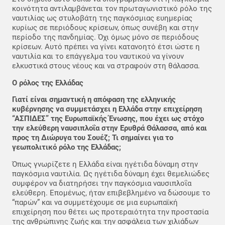
κοινότητα αντιλαμβάνεται τον πρωταγωνιστικό ρόλο της
ναυτιλίας ως στυλοβάτη της παγκόσμιας ευημερίας
κυρίως σε περιόδους κρίσεων, όπως συνέβη και στην
περίοδο της πανδημίας. Όχι όμως μόνο σε περιόδους
κρίσεων. Αυτό πρέπει να γίνει κατανοητό έτσι ώστε η
ναυτιλία και το επάγγελμα του ναυτικού να γίνουν
ελκυστικά στους νέους και να στραφούν στη θάλασσα.
Ο ρόλος της Ελλάδας
Γιατί είναι σημαντική η απόφαση της ελληνικής
κυβέρνησης να συμμετάσχει η Ελλάδα στην επιχείρηση
“ΑΣΠΙΔΕΣ” της Ευρωπαϊκής Ένωσης, που έχει ως στόχο
την ελεύθερη ναυσιπλοΐα στην Ερυθρά Θάλασσα, από και
προς τη Διώρυγα του Σουέζ; Τι σημαίνει για το
γεωπολιτικό ρόλο της Ελλάδας;
Όπως γνωρίζετε η Ελλάδα είναι ηγέτιδα δύναμη στην
παγκόσμια ναυτιλία. Ως ηγέτιδα δύναμη έχει θεμελιώδες
συμφέρον να διατηρήσει την παγκόσμια ναυσιπλοΐα
ελεύθερη. Επομένως, ήταν επιβεβλημένο να δώσουμε το
“παρών” και να συμμετέχουμε σε μια ευρωπαϊκή
επιχείρηση που θέτει ως προτεραιότητα την προστασία
της ανθρώπινης ζωής και την ασφάλεια των χιλιάδων