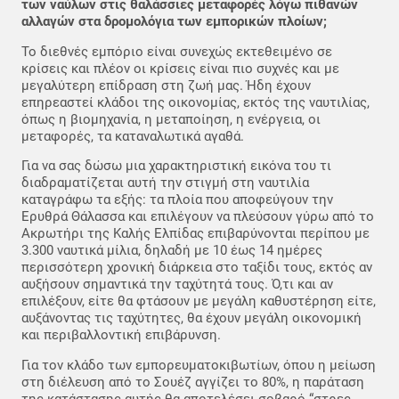
των ναύλων στις θαλάσσιες μεταφορές λόγω πιθανών
αλλαγών στα δρομολόγια των εμπορικών πλοίων;
Το διεθνές εμπόριο είναι συνεχώς εκτεθειμένο σε
κρίσεις και πλέον οι κρίσεις είναι πιο συχνές και με
μεγαλύτερη επίδραση στη ζωή μας. Ήδη έχουν
επηρεαστεί κλάδοι της οικονομίας, εκτός της ναυτιλίας,
όπως η βιομηχανία, η μεταποίηση, η ενέργεια, οι
μεταφορές, τα καταναλωτικά αγαθά.
Για να σας δώσω μια χαρακτηριστική εικόνα του τι
διαδραματίζεται αυτή την στιγμή στη ναυτιλία
καταγράφω τα εξής: τα πλοία που αποφεύγουν την
Ερυθρά Θάλασσα και επιλέγουν να πλεύσουν γύρω από το
Ακρωτήρι της Καλής Ελπίδας επιβαρύνονται περίπου με
3.300 ναυτικά μίλια, δηλαδή με 10 έως 14 ημέρες
περισσότερη χρονική διάρκεια στο ταξίδι τους, εκτός αν
αυξήσουν σημαντικά την ταχύτητά τους. Ό,τι και αν
επιλέξουν, είτε θα φτάσουν με μεγάλη καθυστέρηση είτε,
αυξάνοντας τις ταχύτητες, θα έχουν μεγάλη οικονομική
και περιβαλλοντική επιβάρυνση.
Για τον κλάδο των εμπορευματοκιβωτίων, όπου η μείωση
στη διέλευση από το Σουέζ αγγίζει το 80%, η παράταση
της κατάστασης αυτής θα αποτελέσει σοβαρό “στρες