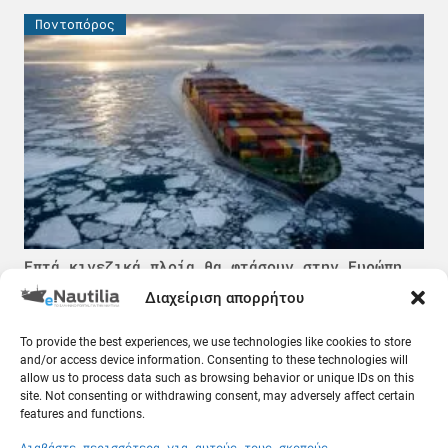
Ποντοπόρος
Επτά κινεζικά πλοία θα φτάσουν στην Ευρώπη
διασχίζοντας την Αρκτική
Διαχείριση απορρήτου
08.08.26
To provide the best experiences, we use technologies like cookies to store
Κόσμος
and/or access device information. Consenting to these technologies will
allow us to process data such as browsing behavior or unique IDs on this
site. Not consenting or withdrawing consent, may adversely affect certain
features and functions.
Διαβάστε περισσότερα για αυτούς τους σκοπούς