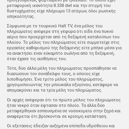
μεταφορική ικανότητα 8.338 dwt και την στιγμή του
δυστυχήματος είχε πλήρωμα 13 ατόμων, όλοι ρωσικής
υπηκοότητας.
Σύμφωνα με το τουρκικό Halt TV, ένα μέλος του
πληρώματος ανέφερε στη γέφυρα ότι είδε ένα πυκνό
αέριο που προερχόταν από τη δεξαμενή καταλοίπων του
πλοίου. Το μέλος του πληρώματος είτε συμμετείχε στις
εργασίες καθαρισμού της δεξαμενής είτε μπήκε μέσα για
να ανακτήσει έναν εύκαμπτο σωλήνα από τη δεξαμενή,
όταν έχασε τις αισθήσεις του.
Τότε, δύο άλλα μέλη του πληρώματος προσπάθησαν να
διασώσουν τον συνάδελφο τους, ο οποίος είχε
λιποθυμήσει. Ένα τρίτο μέλος του πληρώματος,
χρησιμοποιώντας την μπουκάλα οξυγόνου, κατάφερε να
απομακρύνει και τα τρία μέλη του πληρώματος.
Οι αρχές ανέφεραν ότι το πρώτο μέλος του πληρώματος
ήταν νεκρό όταν έφτασαν στο πλοίο. Τα άλλα δύο
μεταφέρθηκαν εσπευσμένα σε νοσοκομείο στην ξηρά και
αναφέρεται ότι βρίσκονται σε κρίσιμη κατάσταση.
Οι εξετάσεις έδειξαν αυξημένα επίπεδα υδρόθειου και