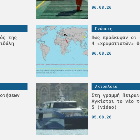
06.08.26
Γνώσεις
ός της
Πως προέκυψαν οι 
ιδάλη
4 «χρωματιστών» Θ
06.08.26
Ακτοπλοϊα
οιήσεων
Στη γραμμή Πειραι
Αγκίστρι το νέο τ
5 (video)
05.08.26