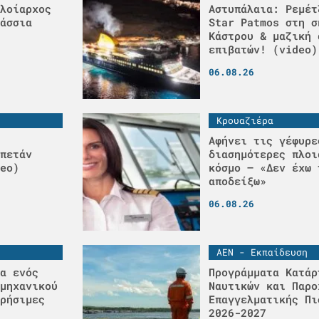
λοίαρχος
Αστυπάλαια: Ρεμέτ
άσσια
Star Patmos στη σ
Κάστρου & μαζική 
επιβατών! (video)
06.08.26
Κρουαζιέρα
Αφήνει τις γέφυρε
πετάν
διασημότερες πλοι
eo)
κόσμο – «Δεν έχω 
αποδείξω»
06.08.26
ΑΕΝ - Εκπαίδευση
α ενός
Προγράμματα Κατάρ
μηχανικού
Ναυτικών και Παρο
ρήσιμες
Επαγγελματικής Πι
2026-2027