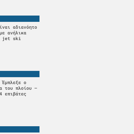
ίναι αδιανόητο
με ανήλικα
 jet ski
 Έμπλεξε ο
α του πλοίου –
4 επιβάτες