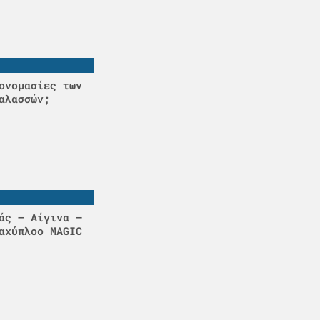
ονομασίες των
αλασσών;
άς – Αίγινα –
αχύπλοο MAGIC