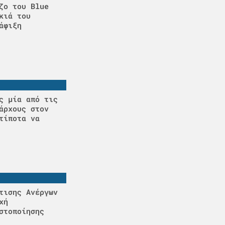
ζο του Blue
κιά του
άφιξη
ς μία από τις
άρχους στον
τίποτα να
τισης Ανέργων
χή
στοποίησης