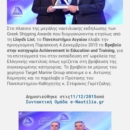
Στο πλαίσιο της μεγάλης ναυτιλιακής εκδήλωσης των
Greek Shipping Awards που διοργανώνονται ετησίως από
τη
Lloyd’s List
, το
Πανεπιστήμιο Αιγαίου
έλαβε την
προηγούμενη Παρασκευή 4 Δεκεμβρίου 2015 το
Βραβείο
στην κατηγορία Achievement in Education and Training
, για
τα επιτεύγματά του στην εκπαίδευση επ’ ωφελεία της
Ελληνικής ναυτιλίας όπως ορίζεται στη βράβευση της
συγκεκριμένης κατηγορίας. Το βραβείο εκ μέρους του
χορηγού Target Marine Group απένειμε ο κ. Αντώνης
Κομνηνός και το παρέλαβε ο Πρύτανης του
Πανεπιστημίου Καθηγητής κ. Στέφανος Γκρίτζαλης.
Δημοσιεύθηκε στις
11/12/2015
από
Συντακτική Ομάδα e-Nautilia.gr