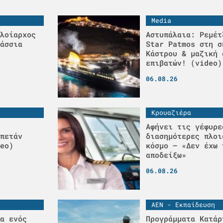
Media
λοίαρχος
Αστυπάλαια: Ρεμέτ
άσσια
Star Patmos στη σ
Κάστρου & μαζική 
επιβατών! (video)
06.08.26
Κρουαζιέρα
Αφήνει τις γέφυρε
πετάν
διασημότερες πλοι
eo)
κόσμο – «Δεν έχω 
αποδείξω»
06.08.26
ΑΕΝ - Εκπαίδευση
α ενός
Προγράμματα Κατάρ