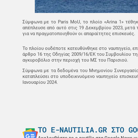
Σύμφωνα με το Paris MoU, το πλοίο «Arina 1» τέθηκ
απέπλευσε από αυτό στις 19 Δεκεμβρίου 2023, μετά 
για να πραγματοποιηθούν οι απαραίτητες επισκευές.
Το πλοίου ουδέποτε κατευθύνθηκε στο ναυπηγείο, επ
άρθρο 16 της Οδηγίας 2009/16/ΕΚ του Συμβουλίου τη
αγκυροβόλιο στην περιοχή του ΜΣ του Παρισιού.
Σύμφωνα με τα δεδομένα του Μνημονίου Συνεργασίας
καταπλεύσει στο υποδεικνυόμενο ναυπηγείο επισκευή
Ιανουαρίου 2024.
ΤΟ E-NAUTILIA.GR ΣΤΟ GO
Ακολουθήστε το e-nautilia στα Google News γι