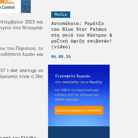
Media
επτεμβρίου 2023 και
Αστυπάλαια: Ρεμέτζο
πηγείο στο Ντουμπάι
του Blue Star Patmos
στη σκιά του Κάστρου &
μαζική άφιξη επιβατών!
(video)
ου του Παρισιού, το
ιοδήποτε λιμάνι και
06.08.26
7 t dwt απέτυχε να
όρευσης είναι η 26η
ς από την Ελλάδα