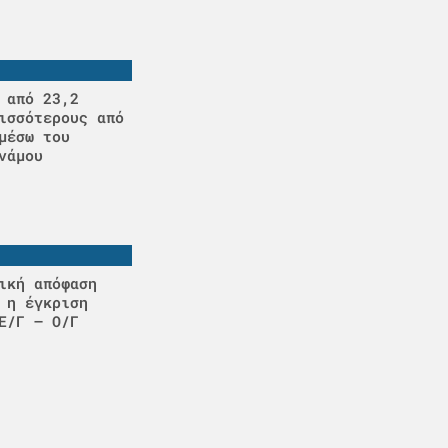
 από 23,2
ισσότερους από
μέσω του
νάμου
ική απόφαση
 η έγκριση
Ε/Γ – Ο/Γ