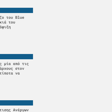
ζο του Blue
κιά του
άφιξη
ς μία από τις
άρχους στον
τίποτα να
τισης Ανέργων