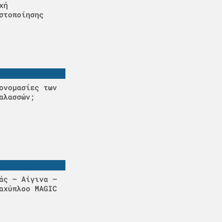
χή
στοποίησης
ονομασίες των
αλασσών;
άς – Αίγινα –
αχύπλοο MAGIC