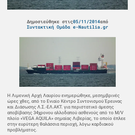
Δημοσιεύθηκε στις
05/11/2014
από
Συντακτική Ομάδα e-Nautilia.gr
Η Λιμενική Αρχή Λαυρίου ενημερώθηκε, μεσημβρινές
ώρες χθες, από το Ενιαίο Κέντρο Συντονισμού Έρευνας
και Διάσωσης Λ.Σ.-ΕΛ.ΑΚΤ. για περιστατικό άμεσης
αποβίβασης 34χρονου αλλοδαπού ασθενούς από το M/V
πλοίο «VEGA AQUILA» σημαίας Λιβερίας, το οποίο έπλεε
στην ευρύτερη θαλάσσια περιοχή, λόγω καρδιακού
προβλήματος.