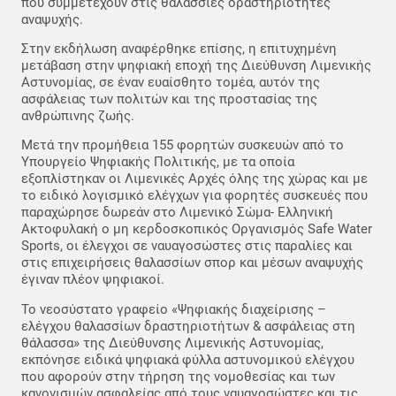
που συμμετέχουν στις θαλάσσιες δραστηριότητες
αναψυχής.
Στην εκδήλωση αναφέρθηκε επίσης, η επιτυχημένη
μετάβαση στην ψηφιακή εποχή της Διεύθυνση Λιμενικής
Αστυνομίας, σε έναν ευαίσθητο τομέα, αυτόν της
ασφάλειας των πολιτών και της προστασίας της
ανθρώπινης ζωής.
Μετά την προμήθεια 155 φορητών συσκευών από το
Υπουργείο Ψηφιακής Πολιτικής, με τα οποία
εξοπλίστηκαν οι Λιμενικές Αρχές όλης της χώρας και με
το ειδικό λογισμικό ελέγχων για φορητές συσκευές που
παραχώρησε δωρεάν στο Λιμενικό Σώμα- Ελληνική
Ακτοφυλακή ο μη κερδοσκοπικός Οργανισμός Safe Water
Sports, οι έλεγχοι σε ναυαγοσώστες στις παραλίες και
στις επιχειρήσεις θαλασσίων σπορ και μέσων αναψυχής
έγιναν πλέον ψηφιακοί.
Το νεοσύστατο γραφείο «Ψηφιακής διαχείρισης –
ελέγχου θαλασσίων δραστηριοτήτων & ασφάλειας στη
θάλασσα» της Διεύθυνσης Λιμενικής Αστυνομίας,
εκπόνησε ειδικά ψηφιακά φύλλα αστυνομικού ελέγχου
που αφορούν στην τήρηση της νομοθεσίας και των
κανονισμών ασφαλείας από τους ναυαγοσώστες και τις