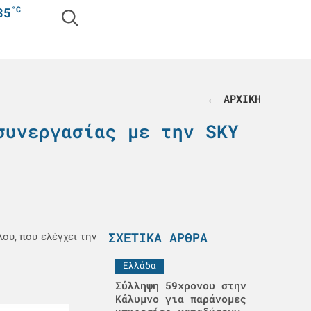
°C
35
← ΑΡΧΙΚΗ
συνεργασίας με την SKY
ΣΧΕΤΙΚΆ ΆΡΘΡΑ
ου, που ελέγχει την
Ελλάδα
Σύλληψη 59χρονου στην
Κάλυμνο για παράνομες