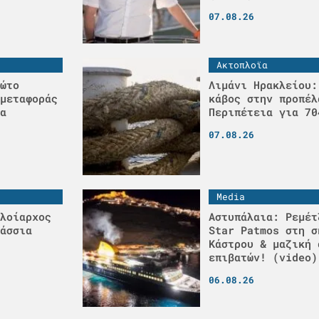
07.08.26
Ακτοπλοϊα
ώτο
Λιμάνι Ηρακλείου:
μεταφοράς
κάβος στην προπέλ
α
Περιπέτεια για 70
07.08.26
Media
λοίαρχος
Αστυπάλαια: Ρεμέτ
άσσια
Star Patmos στη σ
Κάστρου & μαζική 
επιβατών! (video)
06.08.26