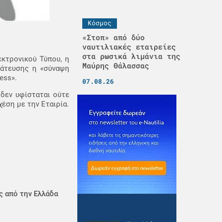
Κόσμος
«Στοπ» από δύο
ναυτιλιακές εταιρείες
στα ρωσικά λιμάνια της
κτρονικού Τύπου, η
Μαύρης Θάλασσας
μάτευσης η «σύναψη
ess».
07.08.26
 δεν υφίσταται ούτε
έση με την Εταιρία.
ς από την Ελλάδα