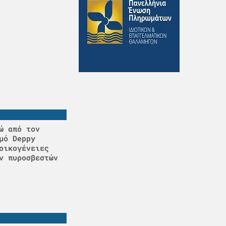
ώ από τον
μό Deppy
οικογένειες
ν πυροσβεστών