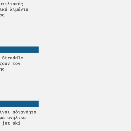
υτιλιακές
ικά λιμάνια
ας
 Straddle
ζουν τον
ης
ίναι αδιανόητο
με ανήλικα
 jet ski