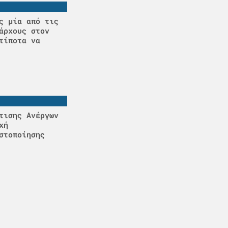
ς μία από τις
άρχους στον
τίποτα να
τισης Ανέργων
χή
στοποίησης