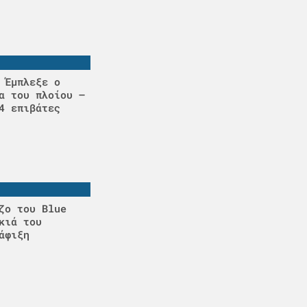
 Έμπλεξε ο
α του πλοίου –
4 επιβάτες
ζο του Blue
κιά του
άφιξη