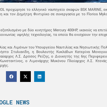
ROL προχώρησε το ελληνικό ναυπηγείο σκαφών BSK MARINE, 
 και τον Δημήτρη Φιντιρίκο σε συνεργασία με το Florios Myk
 εξοπλισμένο με δύο κινητήρες Mercury 400HP, ικανούς να επιτ
οινωνίας υψηλής τεχνολογίας, τα οποία θα ενισχύουν την επιχ
λίας και Λιμένων του Υπουργείου Ναυτιλίας και Νησιωτικής Πολ
στο Στυλιανίδη, η Βουλευτής Κυκλάδων Κατερίνα Μονογυιο
αύαρχος Λ.Σ. Δρόσος Ρείζης, ο Διοικητής της 6ης Περιφερει
Κωνσταντίνος, o Λιμενάρχης Μυκόνου Πλοίαρχος Λ.Σ. Κτενά
ρχής.
OGLE NEWS