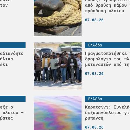
τον
από θραύση κάβου 
πρόσδεση πλοίου
07.08.26
Ελλάδα
αδιανόητο
Πραγματοποιήθηκε 
ήλικα
δρομολόγιο του πλ
ski
μεταναστών από τη
07.08.26
Ελλάδα
εξε ο
Κερατσίνι: Συνελή
 πλοίου –
δεξαμενόπλοιου γι
βάτες
ρύπανση
07.08.26