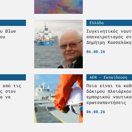
Ελλάδα
υ Blue
Συγκινητικός ναυτ
ου
αποχαιρετισμός στ
Δημήτρη Κασσελάκη
06.08.26
ΑΕΝ - Εκπαίδευση
 από τις
Ποια είναι τα καθ
ς στον
δόκιμου πλοιάρχου
α να
εμπορικού ναυτικο
ερωτοαπαντήσεις
06.08.26