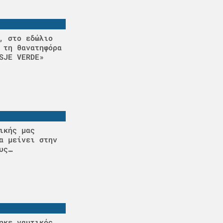
, στο εδώλιο
 τη θανατηφόρα
SJE VERDE»
ικής μας
α μείνει στην
υς…
ηκε ναυτικός