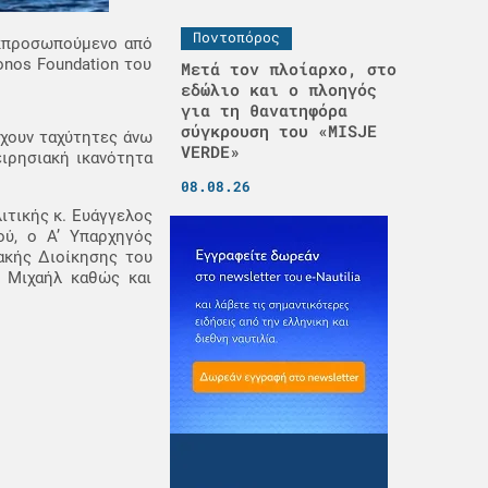
Ποντοπόρος
εκπροσωπούμενο από
onos Foundation του
Μετά τον πλοίαρχο, στο
εδώλιο και ο πλοηγός
για τη θανατηφόρα
σύγκρουση του «MISJE
ύχουν ταχύτητες άνω
VERDE»
ειρησιακή ικανότητα
08.08.26
ιτικής κ. Ευάγγελος
ύ, ο Α’ Υπαρχηγός
ακής Διοίκησης του
ς Μιχαήλ καθώς και