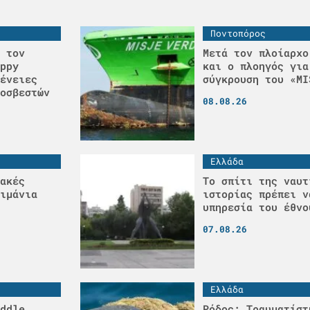
Ποντοπόρος
 τον
Μετά τον πλοίαρχο
ppy
και ο πλοηγός για
ένειες
σύγκρουση του «MI
οσβεστών
08.08.26
Ελλάδα
ακές
Το σπίτι της ναυτ
ιμάνια
ιστορίας πρέπει ν
υπηρεσία του έθνο
07.08.26
Ελλάδα
ddle
Ρόδος: Τραυματίστ