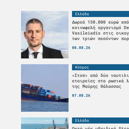
Ελλάδα
Δωρεά 150.000 ευρώ από
κοινωφελή οργανισμό De
Vasileiadis στις οικογ
των τριών πεσόντων πυρ
08.08.26
Κόσμος
«Στοπ» από δύο ναυτιλι
εταιρείες στα ρωσικά λ
της Μαύρης Θάλασσας
07.08.26
Ελλάδα
Οκτώ νέα υβριδικά Stra