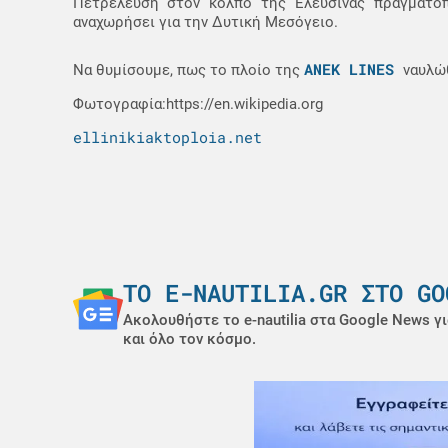
Πετρέλευση στον κόλπο της Ελευσίνας πραγματο
αναχωρήσει για την Δυτική Μεσόγειο.
ANEK LINES
Να θυμίσουμε, πως το πλοίο της
ναυλώ
Φωτογραφία:https://en.wikipedia.org
ellinikiaktoploia.net
ΤΟ E-NAUTILIA.GR ΣΤΟ GO
Ακολουθήστε το e-nautilia στα Google News γι
και όλο τον κόσμο.