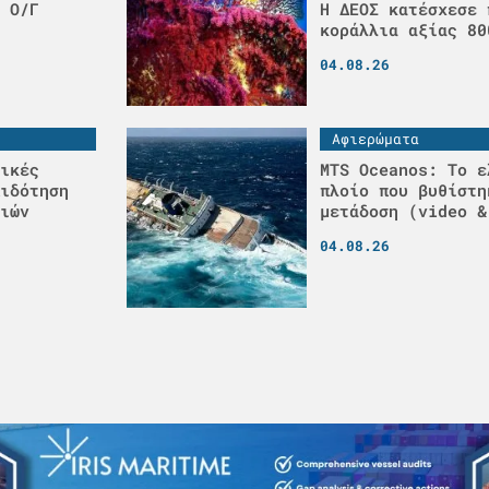
 Ο/Γ
H ΔΕΟΣ κατέσχεσε 
κοράλλια αξίας 80
04.08.26
Αφιερώματα
ικές
MTS Oceanos: Το ε
ιδότηση
πλοίο που βυθίστη
ιών
μετάδοση (video &
04.08.26