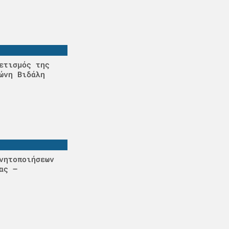
ετισμός της
ώνη Βιδάλη
νητοποιήσεων
ας –