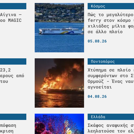
Κόσμος
Αίγινα –
Πώς το μεγαλύτερο
οο MAGIC
ferry στον κόσμο 
χιλιάδες μίλια φο
σε άλλο πλοίο
05.08.26
Ποντοπόρος
23,2
Χτύπημα σε πλοίο 
ερους από
συμφερόντων στο Σ
του
Ορμούζ - Ένας ναυ
αγνοείται
04.08.26
Ελλάδα
πόφαση
Σκάφος αναψυχής σ
κριση
λεηλατούσε τον ελ