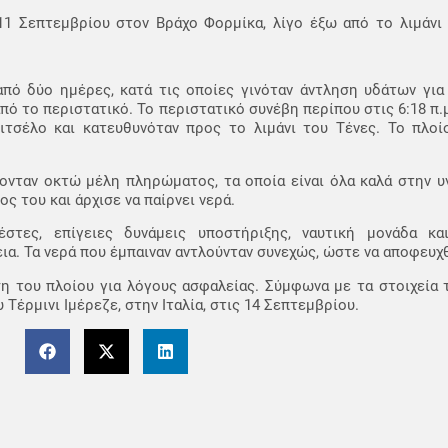
11 Σεπτεμβρίου στον Βράχο Φορμίκα, λίγο έξω από το λιμάνι τ
πό δύο ημέρες, κατά τις οποίες γινόταν άντληση υδάτων για 
ό το περιστατικό. Το περιστατικό συνέβη περίπου στις 6:18 π.μ
ιτσέλο και κατευθυνόταν προς το λιμάνι του Τένες. Το πλο
ονταν οκτώ μέλη πληρώματος, τα οποία είναι όλα καλά στην υγ
ς του και άρχισε να παίρνει νερά.
στες, επίγειες δυνάμεις υποστήριξης, ναυτική μονάδα κα
α. Τα νερά που έμπαιναν αντλούνταν συνεχώς, ώστε να αποφευχθ
 του πλοίου για λόγους ασφαλείας. Σύμφωνα με τα στοιχεία το
Τέρμινι Ιμέρεζε, στην Ιταλία, στις 14 Σεπτεμβρίου.