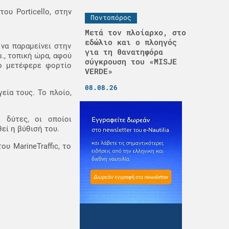
ου Porticello, στην
Ποντοπόρος
Μετά τον πλοίαρχο, στο
εδώλιο και ο πλοηγός
να παραμείνει στην
για τη θανατηφόρα
., τοπική ώρα, αφού
σύγκρουση του «MISJE
ίο μετέφερε φορτίο
VERDE»
08.08.26
εία τους. Το πλοίο,
ι δύτες, οι οποίοι
εί η βύθισή του.
υ MarineTraffic, το