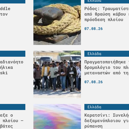
Ελλάδα
ddle
Ρόδος: Τραυματίστ
τον
από θραύση κάβου 
πρόσδεση πλοίου
07.08.26
Ελλάδα
αδιανόητο
Πραγματοποιήθηκε 
ήλικα
δρομολόγιο του πλ
ski
μεταναστών από τη
07.08.26
Ελλάδα
εξε ο
Κερατσίνι: Συνελή
 πλοίου –
δεξαμενόπλοιου γι
βάτες
ρύπανση