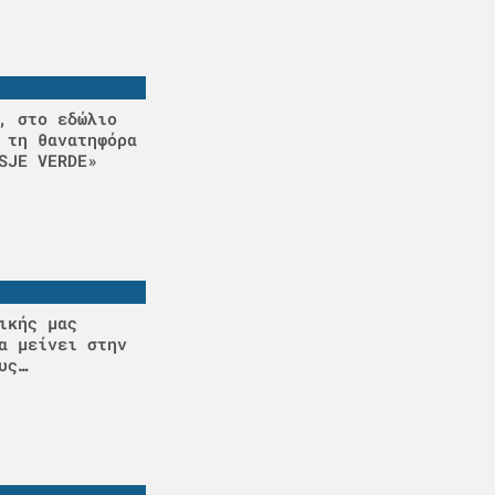
, στο εδώλιο
 τη θανατηφόρα
SJE VERDE»
ικής μας
α μείνει στην
υς…