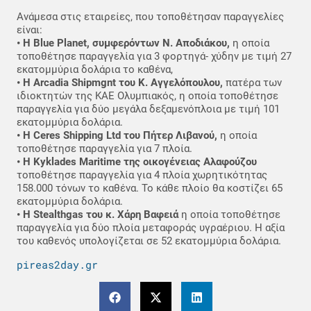
Ανάμεσα στις εταιρείες, που τοποθέτησαν παραγγελίες
είναι:
• Η Blue Planet, συμφερόντων Ν. Αποδιάκου,
η οποία
τοποθέτησε παραγγελία για 3 φορτηγά- χύδην με τιμή 27
εκατομμύρια δολάρια το καθένα,
• Η Arcadia Shipmgnt του Κ. Αγγελόπουλου,
πατέρα των
ιδιοκτητών της ΚΑΕ Ολυμπιακός, η οποία τοποθέτησε
παραγγελία για δύο μεγάλα δεξαμενόπλοια με τιμή 101
εκατομμύρια δολάρια.
• Η Ceres Shipping Ltd του Πήτερ Λιβανού,
η οποία
τοποθέτησε παραγγελία για 7 πλοία.
• Η Kyklades Maritime της οικογένειας Αλαφούζου
τοποθέτησε παραγγελία για 4 πλοία χωρητικότητας
158.000 τόνων το καθένα. Το κάθε πλοίο θα κοστίζει 65
εκατομμύρια δολάρια.
• Η Stealthgas του κ. Χάρη Βαφειά
η οποία τοποθέτησε
παραγγελία για δύο πλοία μεταφοράς υγραέριου. Η αξία
του καθενός υπολογίζεται σε 52 εκατομμύρια δολάρια.
pireas2day.gr