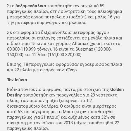
Στα
δεξαμενόπλοια
τοποθετήθηκαν συνολικά 59
παραγγελίες πλοίων, στην συντριπτική τους πλειοψηφία
μεταφοράς αργού πετρελαίου (μαζούτ) και μόλις 16 για
την μεταφορά παραγώγων πετρελαίου.
Σε ότι αφορά τα δεξαμενόπλοια μεταφοράς αργού
πετρελαίου οι επιλογές εστιάζονται σε μεγάλα πλοία και
ειδικότερα 15 είναι κατηγορίας Aframax (χωρητικότητα
80,000-119,999 τόνων), 16 είναι τα Suezmax (120,000-
160,000) και 12 Vlcc (161,000-320,000).
Επίσης, 18 παραγγελίες αφορούσαν υγραεριοφόρα πλοία
και 22 πλοία μεταφοράς κοντέϊνερ
Τον Ιούνιο
Ειδικά τον Ιούνιο σύμφωνα, πάντα, με στοιχεία της
Golden
Destiny
τοποθετήθηκαν παραγγελίες για 29 νεότευκτα
πλοία, των οποίων η αξία ξεπερνάει το 1,2
δισεκατομμύριο δολάρια. Ο αριθμός είναι μικρότερος
κατά 6% σε σύγκριση με το Μάιο (είχαν τοποθετηθεί
παραγγελίες για 31 πλοία) και αυξημένος κατά 32% σε
σύγκριση με τον Ιούνιο του 2013 (είχαν τοποθετηθεί 22
παραγγελίες πλοίων.