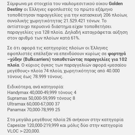
Σύμφωνα με στοιχεία του ναυλομεσιτικού οίκου
Golden
Destiny
οι Έλληνες εφοπλιστές το πρώτο εξάμηνο
τοποθέτησαν παραγγελίες για την κατασκευή 206 πλοίων,
συνολικής χωρητικότητας 21.529.421 τόνων. Το
αντίστοιχο περυσινό διάστημα είχαν τοποθετήσει
παραγγελίες για 128 πλοία. Δηλαδή καταγράφεται αύξηση
στον αριθμό των πλοίων κατά 61%.
Σε ότι αφορά τις κατηγορίες πλοίων οι Έλληνες
εφοπλιστές επέλεξαν να επενδύσουν κυρίως σε
φορτηγά
–χύδην (Bulkcarriers) τοποθετώντας παραγγελίες για 102
πλοία
. Ο κύριος όγκος των παραγγελιών αφορά «μεσαίου
μεγέθους» πλοία 74 πλοία, χωρητικότητας από 40.000
τόνους έως 78.999 τόνους.
Ειδικότερα, ανά κατηγορία:
Handymax 40,000-49,999 τόνους 4
Supramax 50,000-59,999 τόνους 8
Ultramax 60,000-67,000 37
Panamax 70,000-78,999 25
Στα μεγάλα μεγέθους πλοία 26 ανήκουν στην κατηγορία
Capesize 120,000-219,999 και μόλις δύο στην κατηγορία
VLOC >-220,000.