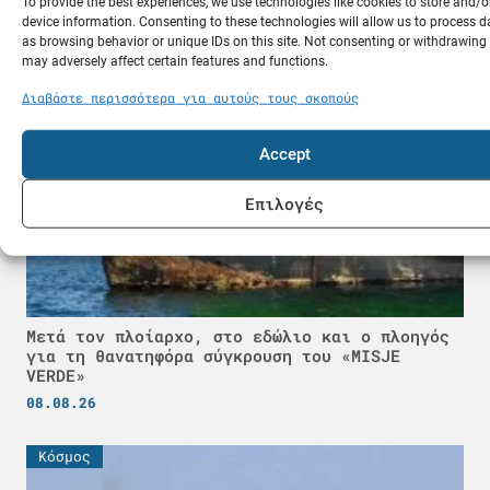
To provide the best experiences, we use technologies like cookies to store and/
08.08.26
device information. Consenting to these technologies will allow us to process 
as browsing behavior or unique IDs on this site. Not consenting or withdrawing
may adversely affect certain features and functions.
Ποντοπόρος
Διαβάστε περισσότερα για αυτούς τους σκοπούς
Accept
Επιλογές
Μετά τον πλοίαρχο, στο εδώλιο και ο πλοηγός
για τη θανατηφόρα σύγκρουση του «MISJE
VERDE»
08.08.26
Κόσμος