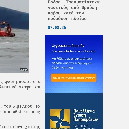
Ρόδος: Τραυματίστηκε
ναυτικός από θραύση
κάβου κατά την
πρόσδεση πλοίου
07.08.26
ός φέρι μπόουτ στα
λιευτικά σκάφη και
 του λιμενικού. Το
ν διασωθεί και πως
ήκες στ’ ανοιχτά της