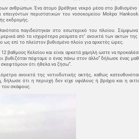
άρων ανθρώπων. Ένα άτομο βρέθηκε νεκρό μέσα στο βυθισμένο 
α επειγόντων περιστατικών του νοσοκομείου Mokpo Hankoo
κής εκδρομής.
θανότατα παγιδεύτηκαν στο εσωτερικό του πλοίου. Σύμφωνα
ν μερικά από τα ισχυρότερα ρεύματα στ’ ανοικτά των ακτών της
το ως επί το πλείστον βυθισμένο πλοίο για αρκετές ώρες.
 12 βαθμούς Κελσίου και είναι αρκετά χαμηλή ώστε να προκαλέσ
ρι βυθιζόταν πέφταμε ο ένας πάνω στον άλλο” δήλωσε ένας μα
ί σκεφτόμουν ότι ήθελα να ζήσω”.
ιόμετρα ανοικτά της νοτιοδυτικής ακτής, καθώς κατευθυνόταν
, δήλωσε ότι η περιοχή δεν είχε υφάλους ή βράχια και η αιτ
ς του σκάφους.