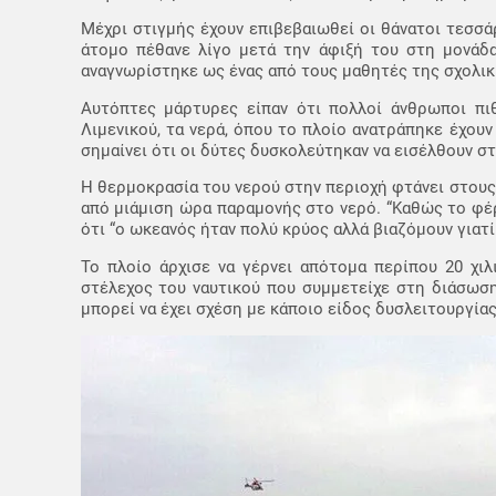
Μέχρι στιγμής έχουν επιβεβαιωθεί οι θάνατοι τεσσ
άτομο πέθανε λίγο μετά την άφιξή του στη μονάδ
αναγνωρίστηκε ως ένας από τους μαθητές της σχολι
Αυτόπτες μάρτυρες είπαν ότι πολλοί άνθρωποι πι
Λιμενικού, τα νερά, όπου το πλοίο ανατράπηκε έχου
σημαίνει ότι οι δύτες δυσκολεύτηκαν να εισέλθουν σ
Η θερμοκρασία του νερού στην περιοχή φτάνει στους
από μιάμιση ώρα παραμονής στο νερό. “Καθώς το φέ
ότι “ο ωκεανός ήταν πολύ κρύος αλλά βιαζόμουν γιατ
Το πλοίο άρχισε να γέρνει απότομα περίπου 20 χιλ
στέλεχος του ναυτικού που συμμετείχε στη διάσωση
μπορεί να έχει σχέση με κάποιο είδος δυσλειτουργία