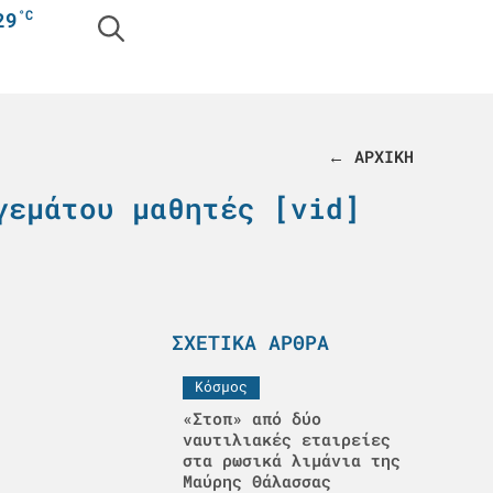
°C
29
← ΑΡΧΙΚΗ
γεμάτου μαθητές [vid]
ΣΧΕΤΙΚΆ ΆΡΘΡΑ
Κόσμος
«Στοπ» από δύο
ναυτιλιακές εταιρείες
στα ρωσικά λιμάνια της
Μαύρης Θάλασσας