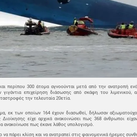
και περίπου 300 άτομα αγνοούνται μετά από την ανατροπή εν
ν γιγάντια επιχείρηση διάσωσης από σκάφη του λιμενικού, α
αταστροφές την τελευταία 20ετία.
μα, εκ των οποίων 164 έχουν διασωθεί, δήλωσαν αξιωματούχοι
 Διοίκησης είχε αρχικά ανακοινώσει πως 368 άνθρωποι είχα
ρα ανακοίνωσε πως έκανε λάθος υπολογισμό.
ο να πάρει κλίση και να ανατραπεί στις φαινομενικά ήρεμες συνθ