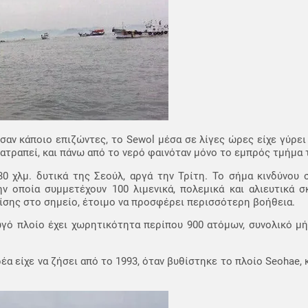
σαν κάποιο επιζώντες, το Sewol μέσα σε λίγες ώρες είχε γύρει
νατραπεί, και πάνω από το νερό φαινόταν μόνο το εμπρός τμήμα 
30 χλμ. δυτικά της Σεούλ, αργά την Τρίτη. Το σήμα κινδύνου
ν οποία συμμετέχουν 100 λιμενικά, πολεμικά και αλιευτικά σ
πίσης στο σημείο, έτοιμο να προσφέρει περισσότερη βοήθεια.
γό πλοίο έχει χωρητικότητα περίπου 900 ατόμων, συνολικό μή
 είχε να ζήσει από το 1993, όταν βυθίστηκε το πλοίο Seohae, κ