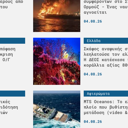
ερους από
συμφερόντων στο Σ
του
Ορμούζ - Ένας ναυ
αγνοείται
04.08.26
Ελλάδα
πόφαση
Σκάφος αναψυχής σ
κριση
λεηλατούσε τον ελ
 Ο/Γ
H ΔΕΟΣ κατέσχεσε 
κοράλλια αξίας 80
04.08.26
Αφιερώματα
ικές
MTS Oceanos: Το ε
ιδότηση
πλοίο που βυθίστη
ιών
μετάδοση (video &
04.08.26