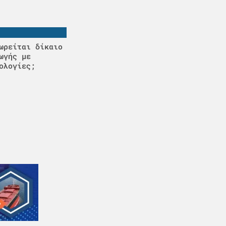
ωρείται δίκαιο
ωγής με
ολογίες;