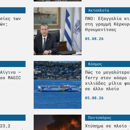
Ακτοπλοϊα
σίες των
ΠΝΟ: Εξαγγελία κι
ών;
στη γραμμή Κέρκυρ
Ηγουμενίτσας
05.08.26
Κόσμος
Αίγινα –
Πώς το μεγαλύτερο
οο MAGIC
ferry στον κόσμο 
χιλιάδες μίλια φο
σε άλλο πλοίο
05.08.26
Ποντοπόρος
23,2
Χτύπημα σε πλοίο 