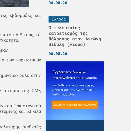
06.08.26
ετές εβδομάδες και
Ελλάδα
Ο τελευταίος
χαιρετισμός της
σω του AIS τους, το
θάλασσας στον Αντώνη
τικότητα.
Βιδάλη (video)
καν.
06.08.26
ξία των ναρκωτικών
ημαντικό ρόλο στην
ν ιστορία της CMF,
ν του Πακιστανικού
ταμίνης και 50 κιλά
γαλύτερης διεθνούς