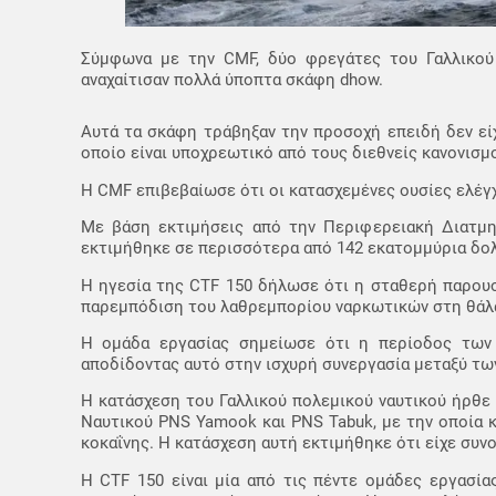
Σύμφωνα με την CMF, δύο φρεγάτες του Γαλλικού 
αναχαίτισαν πολλά ύποπτα σκάφη dhow.
Αυτά τα σκάφη τράβηξαν την προσοχή επειδή δεν εί
οποίο είναι υποχρεωτικό από τους διεθνείς κανονισμ
Η CMF επιβεβαίωσε ότι οι κατασχεμένες ουσίες ελέγ
Με βάση εκτιμήσεις από την Περιφερειακή Διατμη
εκτιμήθηκε σε περισσότερα από 142 εκατομμύρια δο
Η ηγεσία της CTF 150 δήλωσε ότι η σταθερή παρουσ
παρεμπόδιση του λαθρεμπορίου ναρκωτικών στη θάλ
Η ομάδα εργασίας σημείωσε ότι η περίοδος των τ
αποδίδοντας αυτό στην ισχυρή συνεργασία μεταξύ τω
Η κατάσχεση του Γαλλικού πολεμικού ναυτικού ήρθε
Ναυτικού PNS Yamook και PNS Tabuk, με την οποία 
κοκαΐνης. Η κατάσχεση αυτή εκτιμήθηκε ότι είχε συν
Η CTF 150 είναι μία από τις πέντε ομάδες εργασί