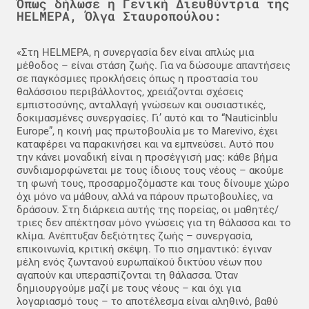
Όπως δήλωσε η Γενική Διευθύντρια της
HELMEPA, Όλγα Σταυροπούλου:
«Στη HELMEPA, η συνεργασία δεν είναι απλώς μια
μέθοδος – είναι στάση ζωής. Για να δώσουμε απαντήσεις
σε παγκόσμιες προκλήσεις όπως η προστασία του
θαλάσσιου περιβάλλοντος, χρειάζονται σχέσεις
εμπιστοσύνης, ανταλλαγή γνώσεων και ουσιαστικές,
δοκιμασμένες συνεργασίες. Γι’ αυτό και το “Nauticinblu
Europe”, η κοινή μας πρωτοβουλία με το Marevivo, έχει
καταφέρει να παρακινήσει και να εμπνεύσει. Αυτό που
την κάνει μοναδική είναι η προσέγγισή μας: κάθε βήμα
συνδιαμορφώνεται με τους ίδιους τους νέους – ακούμε
τη φωνή τους, προσαρμοζόμαστε και τους δίνουμε χώρο
όχι μόνο να μάθουν, αλλά να πάρουν πρωτοβουλίες, να
δράσουν. Στη διάρκεια αυτής της πορείας, οι μαθητές/
τριες δεν απέκτησαν μόνο γνώσεις για τη θάλασσα και το
κλίμα. Ανέπτυξαν δεξιότητες ζωής – συνεργασία,
επικοινωνία, κριτική σκέψη. Το πιο σημαντικό: έγιναν
μέλη ενός ζωντανού ευρωπαϊκού δικτύου νέων που
αγαπούν και υπερασπίζονται τη θάλασσα. Όταν
δημιουργούμε μαζί με τους νέους – και όχι για
λογαριασμό τους – το αποτέλεσμα είναι αληθινό, βαθύ