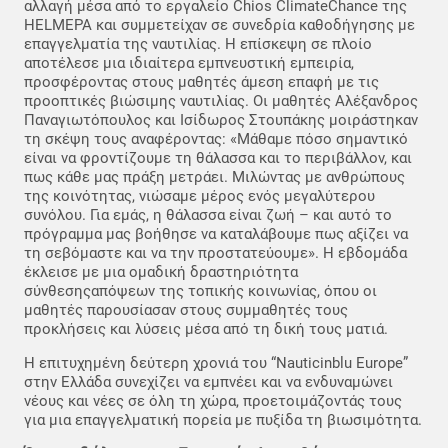
αλλαγή μέσα από το εργαλείο Chios ClimateChance της
HELMEPA και συμμετείχαν σε συνεδρία καθοδήγησης με
επαγγελματία της ναυτιλίας. Η επίσκεψη σε πλοίο
αποτέλεσε μια ιδιαίτερα εμπνευστική εμπειρία,
προσφέροντας στους μαθητές άμεση επαφή με τις
προοπτικές βιώσιμης ναυτιλίας. Οι μαθητές Αλέξανδρος
Παναγιωτόπουλος και Ισίδωρος Στουπάκης μοιράστηκαν
τη σκέψη τους αναφέροντας: «Μάθαμε πόσο σημαντικό
είναι να φροντίζουμε τη θάλασσα και το περιβάλλον, και
πως κάθε μας πράξη μετράει. Μιλώντας με ανθρώπους
της κοινότητας, νιώσαμε μέρος ενός μεγαλύτερου
συνόλου. Για εμάς, η θάλασσα είναι ζωή – και αυτό το
πρόγραμμα μας βοήθησε να καταλάβουμε πως αξίζει να
τη σεβόμαστε και να την προστατεύουμε». Η εβδομάδα
έκλεισε με μια ομαδική δραστηριότητα
σύνθεσηςαπόψεων της τοπικής κοινωνίας, όπου οι
μαθητές παρουσίασαν στους συμμαθητές τους
προκλήσεις και λύσεις μέσα από τη δική τους ματιά.
Η επιτυχημένη δεύτερη χρονιά του “Nauticinblu Europe”
στην Ελλάδα συνεχίζει να εμπνέει και να ενδυναμώνει
νέους και νέες σε όλη τη χώρα, προετοιμάζοντάς τους
για μια επαγγελματική πορεία με πυξίδα τη βιωσιμότητα.