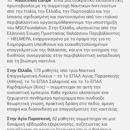
Το
“Nauticinblu Europe”
είναι μια διακρατική εκπαιδευτική
πρωτοβουλία με τη συμμετοχή Ναυτικών Ινστιτούτων
από την Ιταλία, την Ελλάδα, την Πορτογαλία και την
Ισπανία, σχεδιασμένη και συντονισμένη από τον ιταλικό
περιβαλλοντικό οργανισμόMarevivoμε την υποστήριξη
του MSCFoundation. Στην Ελλάδα, υλοποιείται από την
Ελληνική Ένωση Προστασίας Θαλάσσιου Περιβάλλοντος
– HELMEPA, εναρμονισμένο με το όραμά της για τη
διαμόρφωση υπεύθυνων και ευαισθητοποιημένων
επαγγελματιών της θάλασσας, και για την ενίσχυση της
διεθνούς συνεργασίας στην περιβαλλοντική εκπαίδευση
και τη βιώσιμη ναυτιλία.
Στην Ελλάδα
, 173 μαθητές από τρία Ναυτικά
Επαγγελματικά Λύκεια – το 1ο ΕΠΑΛ Αγίας Παρασκευής
(Αθήνα), το 1ο ΕΠΑΛ Σαλαμίνας και το 1ο ΕΠΑΛ
Καρδαμύλων (Χίος) – συμμετείχαν σε αυτή την
ουσιαστική εμπειρία. Κάθε σχολείο υλοποίησε ένα
ξεχωριστό πενθήμερο πρόγραμμα που συνδύαζε
θεωρητική γνώση, πρακτική δράση στο πεδίο, άμεση
επαφή και διασύνδεση με επαγγελματίες της ναυτιλίας.
Στην Αγία Παρασκευή
, 62 μαθητές συμμετείχαν σε μια
δυναμική εβδομάδα εξερεύνησης, συζητώντας και
εστιάζοντας σε κρίσιμα ζητήματα όπως η θαλάσσια