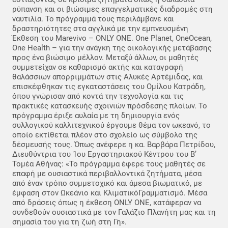
ρύπανση και οι βιώσιμες επαγγελματικές διαδρομές στη
ναυτιλία. Το πρόγραμμά τους περιλάμβανε και
δραστηριότητες στα αγγλικά με την εμπνευσμένη
Έκθεση του Marevivo – ONLY ONE. One Planet, OneOcean,
One Health – για την ανάγκη της οικολογικής μετάβασης
προς ένα βιώσιμο μέλλον. Μεταξύ άλλων, οι μαθητές
συμμετείχαν σε καθαρισμό ακτής και καταγραφή
θαλάσσιων απορριμμάτων στις Αλυκές Αρτέμιδας, και
επισκέφθηκαν τις εγκαταστάσεις του Ομίλου Κατράδη,
όπου γνώρισαν από κοντά την τεχνολογία και τις
πρακτικές κατασκευής σχοινιών πρόσδεσης πλοίων. Το
πρόγραμμα έριξε αυλαία με τη δημιουργία ενός
συλλογικού καλλιτεχνικού έργουμε θέμα τον ωκεανό, το
οποίο εκτίθεται πλέον στο σχολείο ως σύμβολο της
δέσμευσής τους. Όπως ανέφερε η κα. Βαρβάρα Πετρίδου,
Διευθύντρια του 1ου Εργαστηριακού Κέντρου του Β’
Τομέα Αθήνας: «Το πρόγραμμα έφερε τους μαθητές σε
επαφή με ουσιαστικά περιβαλλοντικά ζητήματα, μέσα
από έναν τρόπο συμμετοχικό και άμεσα βιωματικό, με
έμφαση στον Ωκεάνιο και ΚλιματικόΓραμματισμό. Μέσα
από δράσεις όπως η έκθεση ONLY ONE, κατάφεραν να
συνδεθούν ουσιαστικά με τον Γαλάζιο Πλανήτη μας και τη
σημασία του για τη ζωή στη Γη».