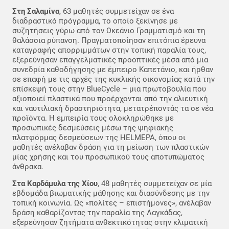
Στη Σαλαμίνα
, 63 μαθητές συμμετείχαν σε ένα
διαδραστικό πρόγραμμα, το οποίο ξεκίνησε με
συζητήσεις γύρω από τον Ωκεάνιο Γραμματισμό και τη
θαλάσσια ρύπανση. Πραγματοποίησαν επιτόπια έρευνα
καταγραφής απορριμμάτων στην τοπική παραλία τους,
εξερεύνησαν επαγγελματικές προοπτικές μέσα από μια
συνεδρία καθοδήγησης με έμπειρο Καπετάνιο, και ήρθαν
σε επαφή με τις αρχές της κυκλικής οικονομίας κατά την
επίσκεψή τους στην BlueCycle – μια πρωτοβουλία που
αξιοποιεί πλαστικά που προέρχονται από την αλιευτική
και ναυτιλιακή δραστηριότητα, μετατρέποντάς τα σε νέα
προϊόντα. Η εμπειρία τους ολοκληρώθηκε με
προσωπικές δεσμεύσεις μέσω της ψηφιακής
πλατφόρμας δεσμεύσεων της HELMEPA, όπου οι
μαθητές ανέλαβαν δράση για τη μείωση των πλαστικών
μίας χρήσης και του προσωπικού τους αποτυπώματος
άνθρακα.
Στα Καρδάμυλα της Χίου
, 48 μαθητές συμμετείχαν σε μία
εβδομάδα βιωματικής μάθησης και διασύνδεσης με την
τοπική κοινωνία. Ως «πολίτες – επιστήμονες», ανέλαβαν
δράση καθαρίζοντας την παραλία της Λαγκάδας,
εξερεύνησαν ζητήματα ανθεκτικότητας στην κλιματική