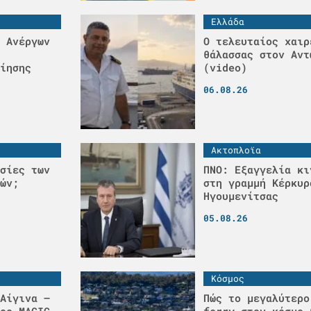
Ελλάδα
 Ανέργων
Ο τελευταίος χαιρ
θάλασσας στον Αντ
ίησης
(video)
06.08.26
Ακτοπλοϊα
σίες των
ΠΝΟ: Εξαγγελία κι
ών;
στη γραμμή Κέρκυρ
Ηγουμενίτσας
05.08.26
Κόσμος
Αίγινα –
Πώς το μεγαλύτερο
οο MAGIC
ferry στον κόσμο 