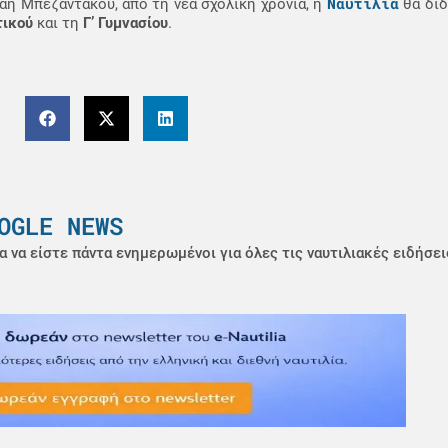
Ναυτιλία
η Μπεζαντάκου, από τη νέα σχολική χρονιά, η
θα διδ
τικού
και τη
Γ’ Γυμνασίου
.
OGLE NEWS
α να είστε πάντα ενημερωμένοι για όλες τις ναυτιλιακές ειδήσει