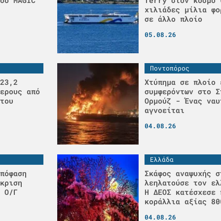
χιλιάδες μίλια φο
σε άλλο πλοίο
05.08.26
Ποντοπόρος
23,2
Χτύπημα σε πλοίο 
ερους από
συμφερόντων στο Σ
του
Ορμούζ - Ένας ναυ
αγνοείται
04.08.26
Ελλάδα
πόφαση
Σκάφος αναψυχής σ
κριση
λεηλατούσε τον ελ
 Ο/Γ
H ΔΕΟΣ κατέσχεσε 
κοράλλια αξίας 80
04.08.26