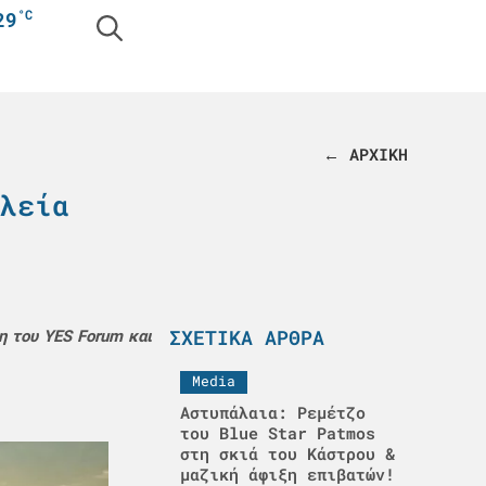
°C
29
← ΑΡΧΙΚΗ
λεία
ΣΧΕΤΙΚΆ ΆΡΘΡΑ
η του YES Forum και
Media
Αστυπάλαια: Ρεμέτζο
του Blue Star Patmos
στη σκιά του Κάστρου &
μαζική άφιξη επιβατών!