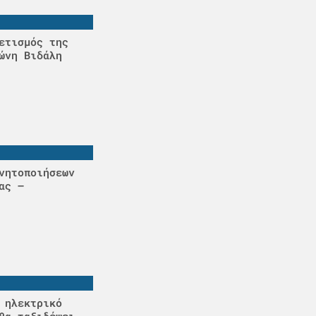
ετισμός της
ώνη Βιδάλη
νητοποιήσεων
ας –
 ηλεκτρικό
θα ταξιδέψει