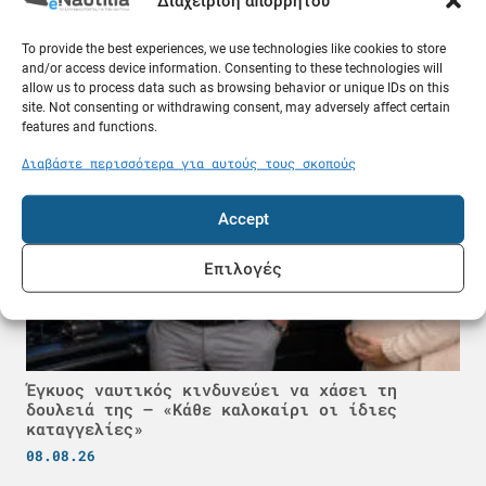
Διαχείριση απορρήτου
Δεξαμενόπλοιο VLCC πήρε 25 εκατ. δολάρια για
να περάσει από το Ορμούζ
To provide the best experiences, we use technologies like cookies to store
and/or access device information. Consenting to these technologies will
08.08.26
allow us to process data such as browsing behavior or unique IDs on this
site. Not consenting or withdrawing consent, may adversely affect certain
Ελλάδα
features and functions.
Διαβάστε περισσότερα για αυτούς τους σκοπούς
Accept
Επιλογές
Έγκυος ναυτικός κινδυνεύει να χάσει τη
δουλειά της – «Κάθε καλοκαίρι οι ίδιες
καταγγελίες»
08.08.26