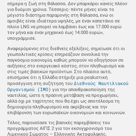
σήμερα η ζωή στη θάλασσα. Δεν μπαρκάρει κανείς πλέον
για δυόμισι χρόνια. Τέσσερις- πέντε μήνες είναι το
μέγιστο διάστημα παραμονής στη θάλασσα, ενώ οι
αμοιβές είναι ιδιαίτερα υψηλές, με έναν καπετάνιο σε
πλοίο LNG να μπορεί να λαμβάνει έως και 17.000 ευρώ
τον μήνα και έναν μηχανικό έως 14.000 ευρώ»,
υπογράμμισε.
Αναφερόμενος στις διεθνείς εξελίξεις, σημείωσε ότι οι
γεωπολιτικές κρίσεις επηρεάζουν συνολικά την
παγκόσμια οικονομία, καθώς μπορούν να οδηγήσουν σε
αυξήσεις στο ενεργειακό κόστος, στον πληθωρισμό και
στις τιμές βασικών προϊόντων. Στο πλαίσιο αυτό,
επισήμανε ότι η Ελλάδα στήριξε μια ρεαλιστική
Διεθνούς Ναυτιλιακού
προσέγγιση στη συζήτηση του
Οργανισμού (IMO)
για την απανθρακοποίηση της
ναυτιλίας, ώστε η πράσινη μετάβαση να προχωρήσει,
αλλά όχι με ταχύτητες που θα έχει ως αποτέλεσμα τη
δημιουργία πληθωρισμού και ακρίβειας και την
επιβάρυνση των ευρωπαϊκών οικονομιών και κοινωνιών.
Τέλος, παρουσίασε τις βασικές παρεμβάσεις του
προγράμματος ΑΙΓΙΣ 2 για τον εκσυγχρονισμό του
Λιμενικού Σώματος – Ελληνικής Ακτοφυλακής,