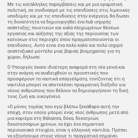
Με τις κατάλληλες παρεμβάσεις και με μια οραματική
πολιτική, σε συνδυασμό με τις επενδύσεις στις λιμενικές
υποδομές και με τις επενδύσεις στην ενέργεια, θα δώσει
τη δυνατότητα να δημιουργηθεί ένα hub ισχυρής
ανάπτυξης, ποιοτικών και καλά πληρωμένων θέσεων
εργασίας και αύξησης της αξίας της περιουσίας των
κατοίκων στις περιοχές όπου πραγματοποιούνται οι
επενδύσεις. Αυτό είναι ένα πολύ καλό και πολύ ισχυρό
αναπτυξιακό μοντέλο μιας βαριάς βιομηχανίας για τη
χώρα», δήλωσε.
Ο Υπουργός έκανε ιδιαίτερη αναφορά στη νέα γενιά και
στην ανάγκη να αναδειχθούν οι προοπτικές που
προσφέρουν τα ναυτικά επαγγέλματα, τονίζοντας ότι η
ναυτιλία μπορεί να αποτελέσει πραγματική διέξοδο για
νέους ανθρώπους που θέλουν να δημιουργήσουν τη δική
τους ζωή και οικογένεια.
«Ο μόνος τομέας που εγώ βλέπω ξεκάθαρα αυτή την
εποχή, στον οποίο μπορεί ένας νέος άνθρωπος μετά από
μια καριέρα στη θάλασσα, δέκα, δεκατριών,
δεκατεσσάρων χρόνων, να έχει ένα σημαντικό
περιουσιακό στοιχείο, είναι η ελληνική ναυτιλία. Πρέπει
να εξηγήσουμε στους νέους τι πραγματικά σημαίνει