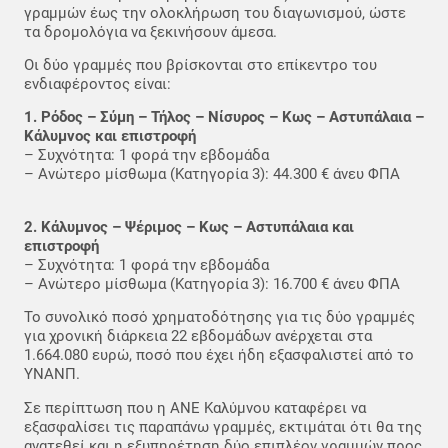
γραμμών έως την ολοκλήρωση του διαγωνισμού, ώστε
τα δρομολόγια να ξεκινήσουν άμεσα.
Οι δύο γραμμές που βρίσκονται στο επίκεντρο του
ενδιαφέροντος είναι:
1. Ρόδος – Σύμη – Τήλος – Νίσυρος – Κως – Αστυπάλαια –
Κάλυμνος και επιστροφή
– Συχνότητα: 1 φορά την εβδομάδα
– Ανώτερο μίσθωμα (Κατηγορία 3): 44.300 € άνευ ΦΠΑ
2. Κάλυμνος – Ψέριμος – Κως – Αστυπάλαια και
επιστροφή
– Συχνότητα: 1 φορά την εβδομάδα
– Ανώτερο μίσθωμα (Κατηγορία 3): 16.700 € άνευ ΦΠΑ
Το συνολικό ποσό χρηματοδότησης για τις δύο γραμμές
για χρονική διάρκεια 22 εβδομάδων ανέρχεται στα
1.664.080 ευρώ, ποσό που έχει ήδη εξασφαλιστεί από το
ΥΝΑΝΠ.
Σε περίπτωση που η ΑΝΕ Καλύμνου καταφέρει να
εξασφαλίσει τις παραπάνω γραμμές, εκτιμάται ότι θα της
ανατεθεί και η εξυπηρέτηση δύο επιπλέον γραμμών προς