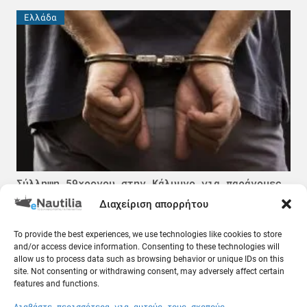
Ελλάδα
Σύλληψη 59χρονου στην Κάλυμνο για παράνομες
υπηρεσίες καταδύσεων
Διαχείριση απορρήτου
08.08.26
To provide the best experiences, we use technologies like cookies to store
Ελλάδα
and/or access device information. Consenting to these technologies will
allow us to process data such as browsing behavior or unique IDs on this
site. Not consenting or withdrawing consent, may adversely affect certain
features and functions.
Διαβάστε περισσότερα για αυτούς τους σκοπούς