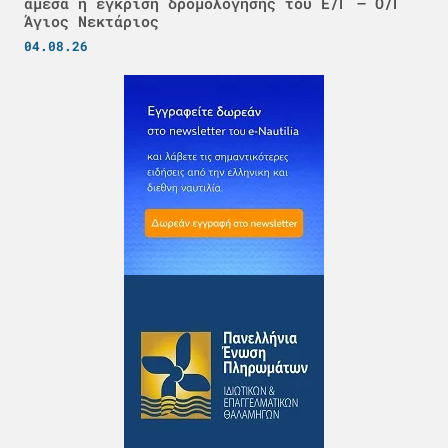
άμεσα η έγκριση δρομολόγησης του Ε/Γ – Ο/Γ
Άγιος Νεκτάριος
04.08.26