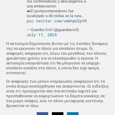
los contenedores y descargarlos a
una embarcación
➡️El portacontenedores fue
localizado a 40 millas en la ruta…
pic.twitter.com/vmkhpUIpYR
— Guardia Civil (@guardiacivil)
July 17, 2025
Η αστυνομία δημοσίευσε βίντεο με τις ένοπλες δυνάμεις
της να ερευνούν το πλοίο για επιπλέον άτομα. Οι
αναφορές ανέφεραν ότι, λόγω του μεγέθους του πλοίου,
χρειάστηκε χρόνος για να ολοκληρωθεί η έρευνα. Η
αστυνομία υποψιάστηκε ότι θα μπορούσε να υπάρχει
επιπλέον κοκαΐνη στο πλοίο, η οποία δεν είχε ακόμη
εντοπιστεί.
Οι αναφορές των μέσων ενημέρωσης αναφέρουν ότι τα
εννέα άτομα συνελήφθησαν και ανακρίνονται. Οι ενδείξεις
είναι ότι προέρχονταν από ένα αντίπαλο καρτέλ και
προσπαθούσαν να εκφορτώσουν τα δέματα κοκαΐνης σε
ένα μικρό σκάφος, ενώ το πλοίο μεταφοράς κοντέινερ
βρισκόταν εν πλω.