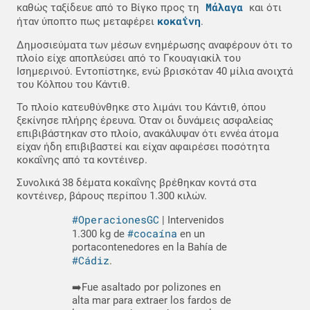
Μάλαγα
καθώς ταξίδευε από το Βίγκο προς τη
και ότι
κοκαΐνη
ήταν ύποπτο πως μεταφέρει
.
Δημοσιεύματα των μέσων ενημέρωσης αναφέρουν ότι το
πλοίο είχε αποπλεύσει από το Γκουαγιακίλ του
Ισημερινού. Εντοπίστηκε, ενώ βρισκόταν 40 μίλια ανοιχτά
του Κόλπου του Κάντιθ.
Το πλοίο κατευθύνθηκε στο λιμάνι του Κάντιθ, όπου
ξεκίνησε πλήρης έρευνα. Όταν οι δυνάμεις ασφαλείας
επιβιβάστηκαν στο πλοίο, ανακάλυψαν ότι εννέα άτομα
είχαν ήδη επιβιβαστεί και είχαν αφαιρέσει ποσότητα
κοκαΐνης από τα κοντέινερ.
Συνολικά 38 δέματα κοκαΐνης βρέθηκαν κοντά στα
κοντέινερ, βάρους περίπου 1.300 κιλών.
#OperacionesGC
| Intervenidos
#cocaína
1.300 kg de
en un
portacontenedores en la Bahía de
#Cádiz
.
➡️Fue asaltado por polizones en
alta mar para extraer los fardos de