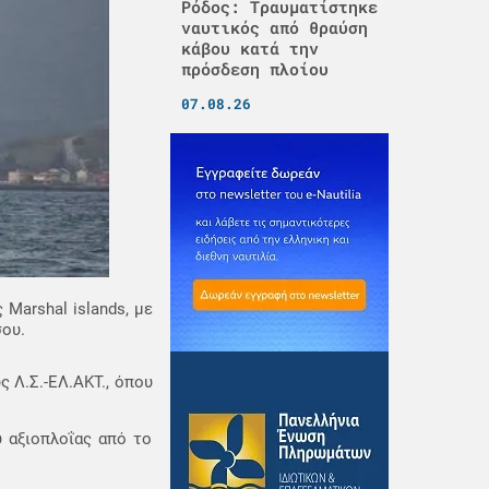
Ρόδος: Τραυματίστηκε
ναυτικός από θραύση
κάβου κατά την
πρόσδεση πλοίου
07.08.26
Marshal islands, με
ου.
 Λ.Σ.-ΕΛ.ΑΚΤ., όπου
 αξιοπλοΐας από το