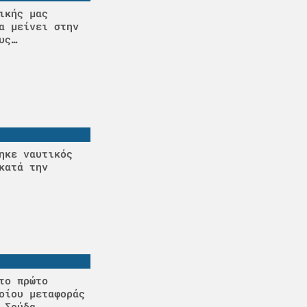
ικής μας
α μείνει στην
υς…
ηκε ναυτικός
κατά την
το πρώτο
οίου μεταφοράς
 Σούδα