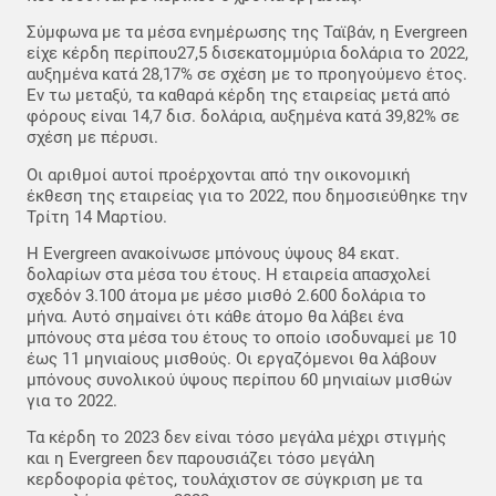
Σύμφωνα με τα μέσα ενημέρωσης της Ταϊβάν, η Evergreen
είχε κέρδη περίπου27,5 δισεκατομμύρια δολάρια το 2022,
αυξημένα κατά 28,17% σε σχέση με το προηγούμενο έτος.
Εν τω μεταξύ, τα καθαρά κέρδη της εταιρείας μετά από
φόρους είναι 14,7 δισ. δολάρια, αυξημένα κατά 39,82% σε
σχέση με πέρυσι.
Οι αριθμοί αυτοί προέρχονται από την οικονομική
έκθεση της εταιρείας για το 2022, που δημοσιεύθηκε την
Τρίτη 14 Μαρτίου.
Η Evergreen ανακοίνωσε μπόνους ύψους 84 εκατ.
δολαρίων στα μέσα του έτους. Η εταιρεία απασχολεί
σχεδόν 3.100 άτομα με μέσο μισθό 2.600 δολάρια το
μήνα. Αυτό σημαίνει ότι κάθε άτομο θα λάβει ένα
μπόνους στα μέσα του έτους το οποίο ισοδυναμεί με 10
έως 11 μηνιαίους μισθούς. Οι εργαζόμενοι θα λάβουν
μπόνους συνολικού ύψους περίπου 60 μηνιαίων μισθών
για το 2022.
Τα κέρδη το 2023 δεν είναι τόσο μεγάλα μέχρι στιγμής
και η Evergreen δεν παρουσιάζει τόσο μεγάλη
κερδοφορία φέτος, τουλάχιστον σε σύγκριση με τα