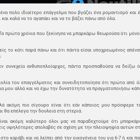
 ένα πολύ ιδιαίτερο επάγγελμα που βγάζει ένα ρομαντισμό και έ
και καλά να το αγαπάει και να το βάζει πάνω από όλα.
Τα πρώτα χρόνια που ξεκίνησα να μπαρκάρω θεωρούσα ότι μόνο
είς το κάτι παρά πάνω και ότι πάντα είσαι υποχρεωμένος απένα
.
 εν συνεχεία ανθυποπλοίαρχος, πάντα προσπαθούσα να δείξω 
κολία του επαγγέλματος και συνειδητοποίησα ότι πρώτα από ό
α μου αλλά και να έχω την δυνατότητα να πραγματοποιήσω κάπο
λά ακόμη πιο σίγουρο είναι ότι εάν κάποιος μου πρόσφερε τα
ι θα επέλεγα την δουλειά στη στεριά.
 είναι ακόμη καλύτερο όλοι μας να παραδεχτούμε ότι μπαρκάρ
 τις υψηλότερες απολαβές σε σχέση με την πλειοψηφία αυτών στ
 στο καράβι και να λείπει από την οικογένεια του για 6-7 ή και 