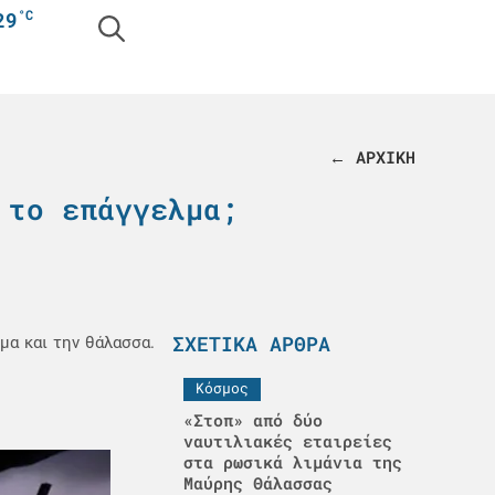
°C
29
← ΑΡΧΙΚΗ
 το επάγγελμα;
ΣΧΕΤΙΚΆ ΆΡΘΡΑ
μα και την θάλασσα.
Κόσμος
«Στοπ» από δύο
ναυτιλιακές εταιρείες
στα ρωσικά λιμάνια της
Μαύρης Θάλασσας