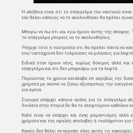
Η αλήθεια είναι ότι το επάγγελμα του ναυτικού είναι
εάν θέλει κάποιος να το ακολουθήσει θα πρέπει σώνει 
Μπορώ να πω ότι και εγώ ήμουν αυτής της άποψης. 
το επάγγελμα μπορείς να το ακολουθήσεις.
Υπήρχε τότε η νοοτροπία ότι θα πρέπει πάντα να καν
ενώ ταυτόχρονα δεν τολμούσες να μιλήσεις για λεφτά
Ειδικά όταν ήμουν νέος, κυρίως δόκιμος αλλά και
επάγγελμα και ότι δεν μπαρκάρω για τα λεφτά.
Περνώντας τα χρόνια κατάλαβα επ ακριβώς την δυσ
χρήματα με σκοπό να ζήσω αξιοπρεπώς την οικογένει
για εμένα.
Σίγουρα υπάρχει κάποια αγάπη για το επάγγελμα αλ
δουλειά στην στεριά δε θα το σκεφτόμουν καθόλου κα
Καλό είναι να υπάρχει και ένας ρομαντισμός αλλά
χρήματα και τος υψηλές απολαβές ή τουλάχιστον για
Κανείς δεν θέλει να περνάει όλες αυτές τις κακουχίες