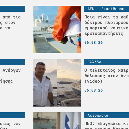
ΑΕΝ - Εκπαίδευση
 από τις
Ποια είναι τα καθ
ς στον
δόκιμου πλοιάρχου
α να
εμπορικού ναυτικο
ερωτοαπαντήσεις
06.08.26
Ελλάδα
 Ανέργων
Ο τελευταίος χαιρ
θάλασσας στον Αντ
ίησης
(video)
06.08.26
Ακτοπλοϊα
σίες των
ΠΝΟ: Εξαγγελία κι
ών;
στη γραμμή Κέρκυρ