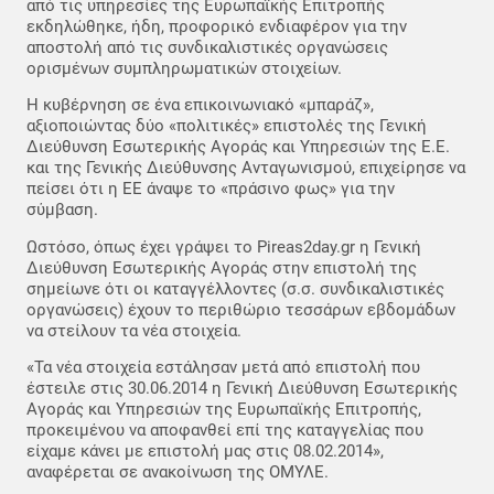
από τις υπηρεσίες της Ευρωπαϊκής Επιτροπής
εκδηλώθηκε, ήδη, προφορικό ενδιαφέρον για την
αποστολή από τις συνδικαλιστικές οργανώσεις
ορισμένων συμπληρωματικών στοιχείων.
Η κυβέρνηση σε ένα επικοινωνιακό «μπαράζ»,
αξιοποιώντας δύο «πολιτικές» επιστολές της Γενική
Διεύθυνση Εσωτερικής Αγοράς και Υπηρεσιών της Ε.Ε.
και της Γενικής Διεύθυνσης Ανταγωνισμού, επιχείρησε να
πείσει ότι η ΕΕ άναψε το «πράσινο φως» για την
σύμβαση.
Ωστόσο, όπως έχει γράψει το Pireas2day.gr η Γενική
Διεύθυνση Εσωτερικής Αγοράς στην επιστολή της
σημείωνε ότι οι καταγγέλλοντες (σ.σ. συνδικαλιστικές
οργανώσεις) έχουν το περιθώριο τεσσάρων εβδομάδων
να στείλουν τα νέα στοιχεία.
«Τα νέα στοιχεία εστάλησαν μετά από επιστολή που
έστειλε στις 30.06.2014 η Γενική Διεύθυνση Εσωτερικής
Αγοράς και Υπηρεσιών της Ευρωπαϊκής Επιτροπής,
προκειμένου να αποφανθεί επί της καταγγελίας που
είχαμε κάνει με επιστολή μας στις 08.02.2014»,
αναφέρεται σε ανακοίνωση της ΟΜΥΛΕ.