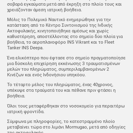
σοβαρά εγκαύματα μετά από έκρηξη στο πλοίο τους και
χρειάζονταν άμεση ιατρική βοήθεια.
Μόλις το Πολεμικό Ναυτικό ενημερώθηκε για την
κατάσταση από το Κέντρο Συντονισμού της Ινδικής
Ακτοφυλακής, κινητοποιήθηκε αμέσως και χωρίς
καθυστέρηση, αποστέλλοντας στο σημείο δύο πλοία για
βοήθεια, το αεροπλανοφόρο INS Vikrant και το Fleet
Tanker INS Deepa.
Ένα ελικόπτερο που έφτασε στο σημείο πραγματοποίησε
μια δύσκολη επιχείρηση εκκένωσης 3 τραυματισμένων
μελών του πληρώματος, συμπεριλαμβανομένων 2
Κινέζων και ενός Ινδονήσιου υπηκόου.
Το τέταρτο μέλος του πληρώματος, ένας 40χρονος,
υπέκυψε στα τραύματά του και πέθανε πριν φτάσει η
βοήθεια.
Όλοι τους μεταφέρθηκαν στο νοσοκομείο για περαιτέρω
ιατρική φροντίδα.
Σύμφωνα με πληροφορίες, το κατεστραμμένο πλοίο
μεταβαίνει τώρα στο λιμάνι Mormugao, μετά από οδηγίες
της ακτοφυλακής.