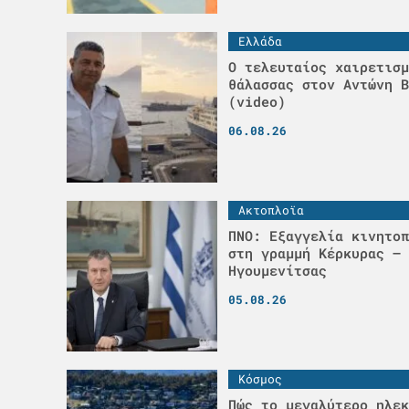
Ελλάδα
Ο τελευταίος χαιρετισμ
θάλασσας στον Αντώνη Β
(video)
06.08.26
Ακτοπλοϊα
ΠΝΟ: Εξαγγελία κινητοπ
στη γραμμή Κέρκυρας –
Ηγουμενίτσας
05.08.26
Κόσμος
Πώς το μεγαλύτερο ηλεκ