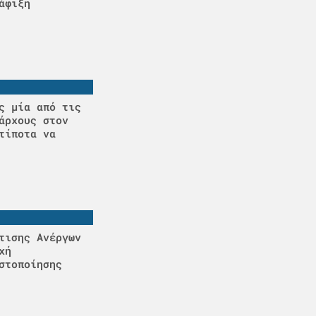
άφιξη
ς μία από τις
άρχους στον
τίποτα να
τισης Ανέργων
χή
στοποίησης