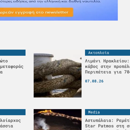
Ακτοπλοϊα
ώτο
Λιμάνι Ηρακλείου:
μεταφοράς
κάβος στην προπέλ
α
Περιπέτεια για 70
07.08.26
Media
λοίαρχος
Αστυπάλαια: Ρεμέτ
άσσια
Star Patmos στη σ