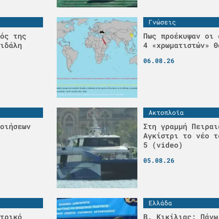
Γνώσεις
ός της
Πως προέκυψαν οι 
ιδάλη
4 «χρωματιστών» Θ
06.08.26
Ακτοπλοϊα
οιήσεων
Στη γραμμή Πειραι
Αγκίστρι το νέο τ
5 (video)
05.08.26
Ελλάδα
τρικό
Β. Κικίλιας: Πάνω