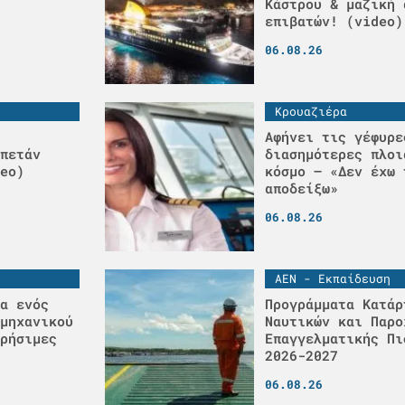
Κάστρου & μαζική 
επιβατών! (video)
06.08.26
Κρουαζιέρα
Αφήνει τις γέφυρε
πετάν
διασημότερες πλοι
eo)
κόσμο – «Δεν έχω 
αποδείξω»
06.08.26
ΑΕΝ - Εκπαίδευση
α ενός
Προγράμματα Κατάρ
μηχανικού
Ναυτικών και Παρο
ρήσιμες
Επαγγελματικής Πι
2026-2027
06.08.26