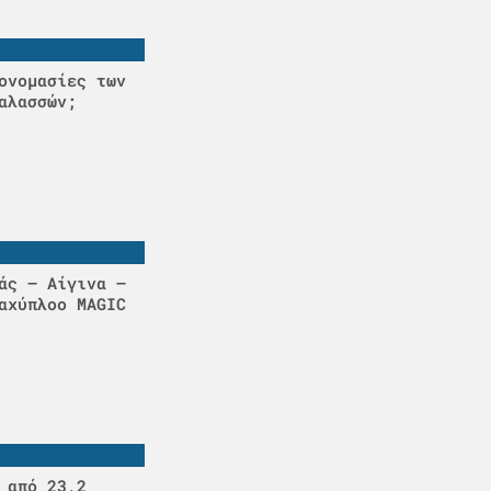
ονομασίες των
αλασσών;
άς – Αίγινα –
αχύπλοο MAGIC
 από 23,2