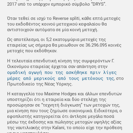
2017 υπό το υπάρχον εμπορικό σύμβολο “DRYS”.
Όταν τεθεί σε ισχύ το Reverse spliti, κάθε επτά μετοχές
του εκδοθέντος κοινού μετοχικού κεφαλαίου θα
αντιστοιχούν αυτόματα σε μία κοινή μετοχή.
Ως αποτέλεσμα, οι 5,2 εκατομμύρια μετοχές της
εταιρείας ως σήμερα θα μειωθουν σε 36.296.095 κοινές
μετοχές που εκδόθηκαν.
Η τελευταία επενδυτική κίνηση της συμφερόντων Γ.
Οικονόμου εταιρείας έρχεται σαν απάντηση στην
ομαδική αγωγή που της ασκήθηκε πριν λίγες
μέρες από μερικούς από τους μετόχους της
, στο
Πρωτοδικείο της Νέας Υόρκης.
Η καταγγελία του Maxime Hodges και άλλων επενδυτών
υποστηρίζει ότι η εταιρεία και δύο στελέχη της
προσώρησαν σε “τεχνητή διόγκωση” των μετοχών της,
μια κίνηση που τους ζημίωσε οικονομικά. Ειδικότερα, ο
εφοπλιστής κατηγορείται ότι άντλησε μεγάλα ποσά
μέσω της έκδοσης και πώλησης μετοχών υψηλής αξίας
της ναυτιλιακής στην Kalani, το οποίο είχε την πρόθεση