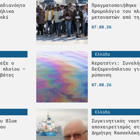
αδιανόητο
Πραγματοποιήθηκε 
ήλικα
δρομολόγιο του πλ
ski
μεταναστών από τη
07.08.26
Ελλάδα
εξε ο
Κερατσίνι: Συνελή
 πλοίου –
δεξαμενόπλοιου γι
βάτες
ρύπανση
07.08.26
Ελλάδα
υ Blue
Συγκινητικός ναυτ
ου
αποχαιρετισμός στ
Δημήτρη Κασσελάκη