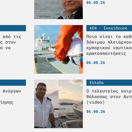
06.08.26
ΑΕΝ - Εκπαίδευση
 από τις
Ποια είναι τα καθ
ς στον
δόκιμου πλοιάρχου
α να
εμπορικού ναυτικο
ερωτοαπαντήσεις
06.08.26
Ελλάδα
 Ανέργων
Ο τελευταίος χαιρ
θάλασσας στον Αντ
ίησης
(video)
06.08.26