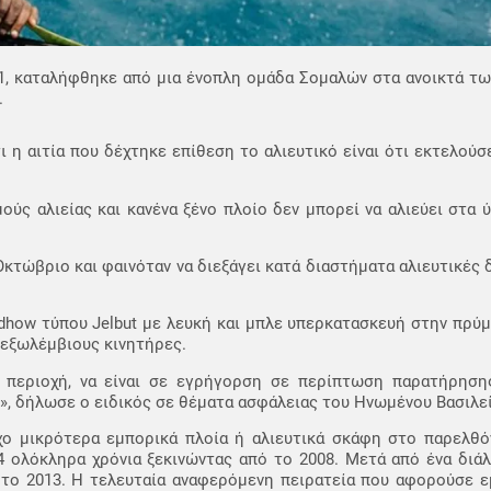
 1, καταλήφθηκε από μια ένοπλη ομάδα Σομαλών στα ανοικτά των
.
 η αιτία που δέχτηκε επίθεση το αλιευτικό είναι ότι εκτελούσ
ούς αλιείας και κανένα ξένο πλοίο δεν μπορεί να αλιεύει στα 
Οκτώβριο και φαινόταν να διεξάγει κατά διαστήματα αλιευτικές
how τύπου Jelbut με λευκή και μπλε υπερκατασκευή στην πρύμ
 εξωλέμβιους κινητήρες.
ν περιοχή, να είναι σε εγρήγορση σε περίπτωση παρατήρηση
ς», δήλωσε ο ειδικός σε θέματα ασφάλειας του Ηνωμένου Βασιλε
χο μικρότερα εμπορικά πλοία ή αλιευτικά σκάφη στο παρελθόν
4 ολόκληρα χρόνια ξεκινώντας από το 2008. Μετά από ένα διά
ά το 2013. Η τελευταία αναφερόμενη πειρατεία που αφορούσε 