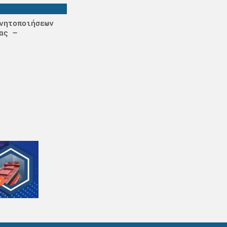
νητοποιήσεων
ας –