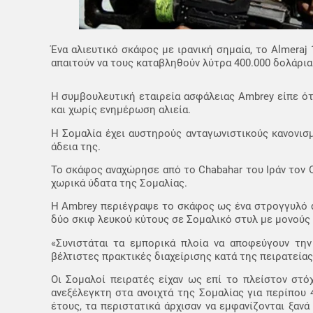
Ένα αλιευτικό σκάφος με ιρανική σημαία, το Almeraj
απαιτούν να τους καταβληθούν λύτρα 400.000 δολάρια
Η συμβουλευτική εταιρεία ασφάλειας Ambrey είπε ότι
και χωρίς ενημέρωση αλιεία.
Η Σομαλία έχει αυστηρούς ανταγωνιστικούς κανονισμ
άδεια της.
Το σκάφος αναχώρησε από το Chabahar του Ιράν τον 
χωρικά ύδατα της Σομαλίας.
Η Ambrey περιέγραψε το σκάφος ως ένα στρογγυλό d
δύο σκιφ λευκού κύτους σε Σομαλικό στυλ με μονούς
«Συνιστάται τα εμπορικά πλοία να αποφεύγουν τη
βέλτιστες πρακτικές διαχείρισης κατά της πειρατεία
Οι Σομαλοί πειρατές είχαν ως επί το πλείστον στό
ανεξέλεγκτη στα ανοιχτά της Σομαλίας για περίπου 
έτους, τα περιστατικά άρχισαν να εμφανίζονται ξαν