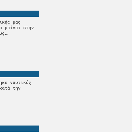
ικής μας
α μείνει στην
υς…
ηκε ναυτικός
κατά την