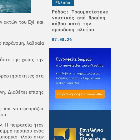
Ελλάδα
Ρόδος: Τραυματίστηκε
ναυτικός από θραύση
 ακτών του Eyl, και
κάβου κατά την
πρόσδεση πλοίου
07.08.26
ε παράνομη, λαθραία
ύδατά της χωρίς την
 δραστηριότητες στα
νη. Διαθέτει επίσης
ς και να εφαρμόζει
ίου.
. Η πειρατεία ήταν
λειμμα περίπου ενός
εμπορικό πλοίο ήταν