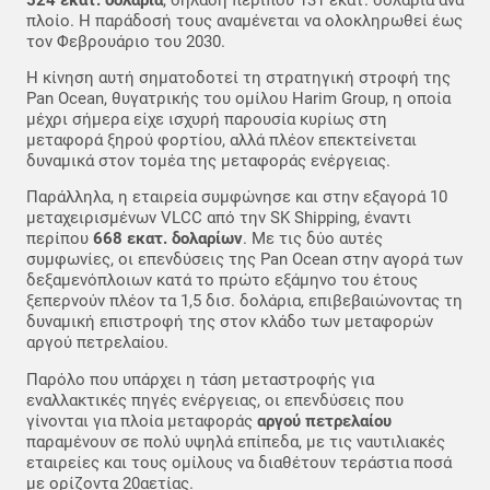
πλοίο. Η παράδοσή τους αναμένεται να ολοκληρωθεί έως
τον Φεβρουάριο του 2030.
Η κίνηση αυτή σηματοδοτεί τη στρατηγική στροφή της
Pan Ocean, θυγατρικής του ομίλου Harim Group, η οποία
μέχρι σήμερα είχε ισχυρή παρουσία κυρίως στη
μεταφορά ξηρού φορτίου, αλλά πλέον επεκτείνεται
δυναμικά στον τομέα της μεταφοράς ενέργειας.
Παράλληλα, η εταιρεία συμφώνησε και στην εξαγορά 10
μεταχειρισμένων VLCC από την SK Shipping, έναντι
περίπου
668 εκατ. δολαρίων
. Με τις δύο αυτές
συμφωνίες, οι επενδύσεις της Pan Ocean στην αγορά των
δεξαμενόπλοιων κατά το πρώτο εξάμηνο του έτους
ξεπερνούν πλέον τα 1,5 δισ. δολάρια, επιβεβαιώνοντας τη
δυναμική επιστροφή της στον κλάδο των μεταφορών
αργού πετρελαίου.
Παρόλο που υπάρχει η τάση μεταστροφής για
εναλλακτικές πηγές ενέργειας, οι επενδύσεις που
γίνονται για πλοία μεταφοράς
αργού πετρελαίου
παραμένουν σε πολύ υψηλά επίπεδα, με τις ναυτιλιακές
εταιρείες και τους ομίλους να διαθέτουν τεράστια ποσά
με ορίζοντα 20αετίας.