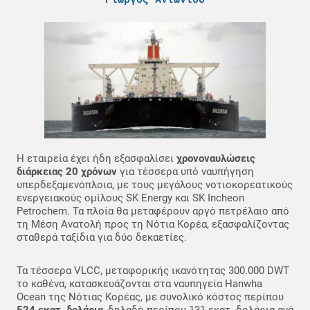
Η εταιρεία έχει ήδη εξασφαλίσει
χρονοναυλώσεις
διάρκειας 20 χρόνων
για τέσσερα υπό ναυπήγηση
υπερδεξαμενόπλοια, με τους μεγάλους νοτιοκορεατικούς
ενεργειακούς ομίλους SK Energy και SK Incheon
Petrochem. Τα πλοία θα μεταφέρουν αργό πετρέλαιο από
τη Μέση Ανατολή προς τη Νότια Κορέα, εξασφαλίζοντας
σταθερά ταξίδια για δύο δεκαετίες.
Τα τέσσερα VLCC, μεταφορικής ικανότητας 300.000 DWT
το καθένα, κατασκευάζονται στα ναυπηγεία Hanwha
Ocean της Νότιας Κορέας, με συνολικό κόστος περίπου
524 εκατ. δολάρια
, δηλαδή περίπου 131 εκατ. δολάρια ανά