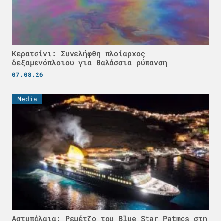
Κερατσίνι: Συνελήφθη πλοίαρχος
δεξαμενόπλοιου για θαλάσσια ρύπανση
07.08.26
Media
Αστυπάλαια: Ρεμέτζο του Blue Star Patmos στη