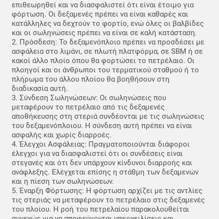
επιθεωρηθεί και να διασφαλιστεί ότι είναι έτοιμο για
φόρτωση. Οι δεξαμενές πρέπει να είναι καθαρές και
κατάλληλες να δεχτούν το φορτίο, ενώ όλες οι βαλβίδες
και οι σωληνώσεις πρέπει να είναι σε καλή κατάσταση.
2. Πρόσδεση: Το δεξαμενόπλοιο πρέπει να προσδέσει με
ασφάλεια στο λιμάνι, σε πλωτή πλατφόρμα, σε SBM ή σε
κακοί άλλο πλοίο όπου θα φορτώσει το πετρέλαιο. Οι
πλοηγοί και οι άνθρωποι του τερματικού σταθμού ή το
πλήρωμα του άλλου πλοίου θα βοηθήσουν στη
διαδικασία αυτή.
3. Σύνδεση Σωληνώσεων: Οι σωληνώσεις που
μεταφέρουν το πετρέλαιο από τις δεξαμενές
αποθήκευσης στη στεριά συνδέονται με τις σωληνώσεις
του δεξαμενόπλοιου. Η σύνδεση αυτή πρέπει να είναι
ασφαλής και χωρίς διαρροές.
4. Έλεγχοι Ασφάλειας: Πραγματοποιούνται διάφοροι
έλεγχοι για να διασφαλιστεί ότι οι συνδέσεις είναι
στεγανές και ότι δεν υπάρχουν κίνδυνοι διαρροής και
ανάφλεξης. Ελέγχεται επίσης η στάθμη των δεξαμενών
και η πίεση των σωληνώσεων.
5. Έναρξη Φόρτωσης: Η φόρτωση αρχίζει με τις αντλίες
τις στεριάς να μεταφέρουν το πετρέλαιο στις δεξαμενές
του πλοίου. Η ροή του πετρελαίου παρακολουθείται
συνεχώς για να αποφεύγονται υπερχειλίσεις και