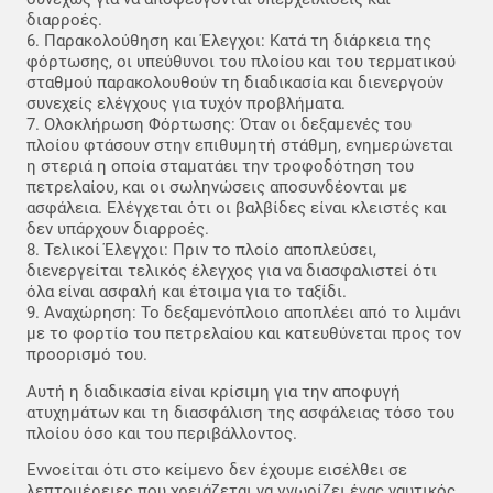
διαρροές.
6. Παρακολούθηση και Έλεγχοι: Κατά τη διάρκεια της
φόρτωσης, οι υπεύθυνοι του πλοίου και του τερματικού
σταθμού παρακολουθούν τη διαδικασία και διενεργούν
συνεχείς ελέγχους για τυχόν προβλήματα.
7. Ολοκλήρωση Φόρτωσης: Όταν οι δεξαμενές του
πλοίου φτάσουν στην επιθυμητή στάθμη, ενημερώνεται
η στεριά η οποία σταματάει την τροφοδότηση του
πετρελαίου, και οι σωληνώσεις αποσυνδέονται με
ασφάλεια. Ελέγχεται ότι οι βαλβίδες είναι κλειστές και
δεν υπάρχουν διαρροές.
8. Τελικοί Έλεγχοι: Πριν το πλοίο αποπλεύσει,
διενεργείται τελικός έλεγχος για να διασφαλιστεί ότι
όλα είναι ασφαλή και έτοιμα για το ταξίδι.
9. Αναχώρηση: Το δεξαμενόπλοιο αποπλέει από το λιμάνι
με το φορτίο του πετρελαίου και κατευθύνεται προς τον
προορισμό του.
Αυτή η διαδικασία είναι κρίσιμη για την αποφυγή
ατυχημάτων και τη διασφάλιση της ασφάλειας τόσο του
πλοίου όσο και του περιβάλλοντος.
Εννοείται ότι στο κείμενο δεν έχουμε εισέλθει σε
λεπτομέρειες που χρειάζεται να γνωρίζει ένας ναυτικός.