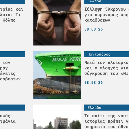
Ελλάδα
ιρίας και
Σύλληψη 59χρονου 
λοια: Τι
για παράνομες υπη
 Κόλπο
καταδύσεων
08.08.26
Ποντοπόρος
 τον
Μετά τον πλοίαρχο
ppy
και ο πλοηγός για
ένειες
σύγκρουση του «MI
οσβεστών
08.08.26
Ελλάδα
ακές
Το σπίτι της ναυτ
ιμάνια
ιστορίας πρέπει ν
υπηρεσία του έθνο