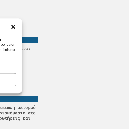
e
g behavior
ς: Βυθίζεται
n features
ρο το
μεταφοράς
να
ίπτωση σεισμού
ρισκόμαστε στο
ρωτήσεις και