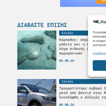
ΔΙΑΒΆΣΤΕ ΕΠΊΣΗΣ
To provide
Ελλάδα
informatio
Κάρπαθος: Απαγορεύτηκε
or unique 
μπάνιο και η κυκλοφορί
and functi
λόγω πιθανής ύπαρξης
πυρομαχικών
Διαβάστε
09.08.26
Ελλάδα
Τραυματίστηκε σοβαρά 3
μετά από βουτιά στην Κ
Συνελήφθη ο σύζυγός τη
09.08.26