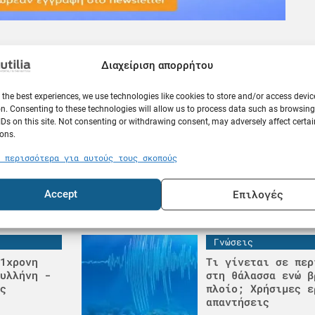
Διαχείριση απορρήτου
 the best experiences, we use technologies like cookies to store and/or access devic
Κόσμος
n. Consenting to these technologies will allow us to process data such as browsin
 το
Δραματικές εικόνε
IDs on this site. Not consenting or withdrawing consent, may adversely affect certai
α σκαφών
όλο και περισσότε
ons.
γιγαντιαίο πλοίο 
κοντέινερ στην Κί
 περισσότερα για αυτούς τους σκοπούς
09.08.26
Επιλογές
Accept
Γνώσεις
1χρονη
Τι γίνεται σε περ
υλλήνη -
στη θάλασσα ενώ β
ς
πλοίο; Χρήσιμες ε
απαντήσεις