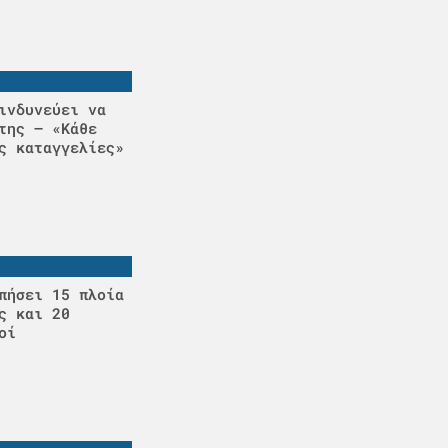
ινδυνεύει να
της – «Κάθε
ς καταγγελίες»
πήσει 15 πλοία
ς και 20
οί