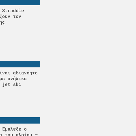
 Straddle
ζουν τον
ης
ίναι αδιανόητο
με ανήλικα
 jet ski
 Έμπλεξε ο
α του πλοίου –