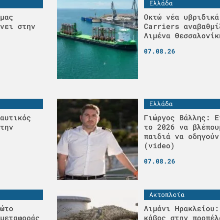
Ελλάδα
μας
Οκτώ νέα υβριδικά
νει στην
Carriers αναβαθμί
Λιμένα Θεσσαλονίκ
07.08.26
Ελλάδα
αυτικός
Γιώργος Βάλλης: Ε
την
το 2026 να βλέπου
παιδιά να οδηγούν
(video)
07.08.26
Ακτοπλοϊα
ώτο
Λιμάνι Ηρακλείου:
μεταφοράς
κάβος στην προπέλ