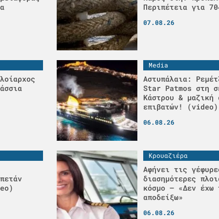
α
Περιπέτεια για 70
07.08.26
Media
λοίαρχος
Αστυπάλαια: Ρεμέτ
άσσια
Star Patmos στη σ
Κάστρου & μαζική 
επιβατών! (video)
06.08.26
Κρουαζιέρα
Αφήνει τις γέφυρε
πετάν
διασημότερες πλοι
eo)
κόσμο – «Δεν έχω 
αποδείξω»
06.08.26