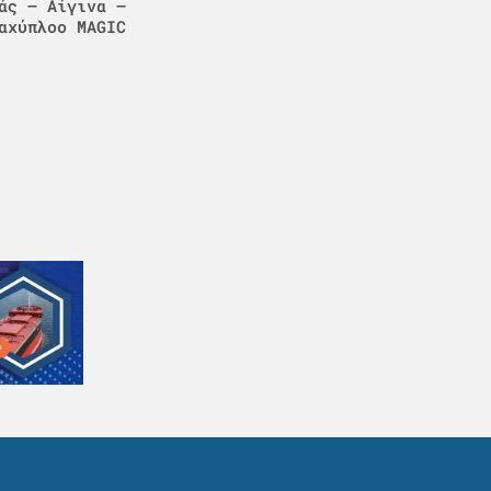
άς – Αίγινα –
αχύπλοο MAGIC