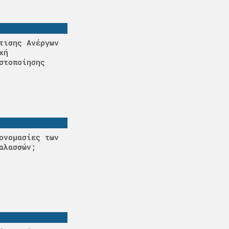
τισης Ανέργων
χή
στοποίησης
ονομασίες των
αλασσών;