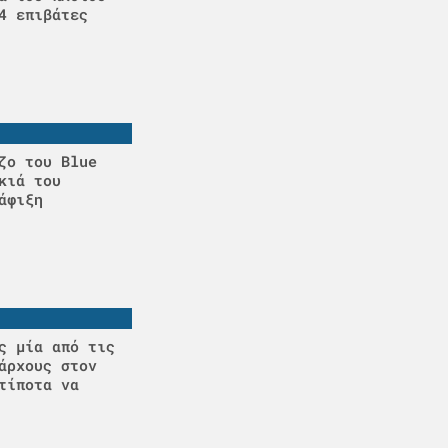
4 επιβάτες
ζο του Blue
κιά του
άφιξη
ς μία από τις
άρχους στον
τίποτα να