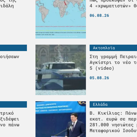
ιδάλη
4 «χρωματιστών» Θ
06.08.26
Ακτοπλοϊα
οιήσεων
Στη γραμμή Πειραι
Αγκίστρι το νέο τ
5 (video)
05.08.26
Ελλάδα
τρικό
Β. Κικίλιας: Πάνω
ξιδέψει
εκατ. ευρώ σε περ
νο πάνω
281.000 νησιώτες 
Μεταφορικού Ισοδυ