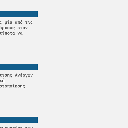
ς μία από τις
άρχους στον
τίποτα να
τισης Ανέργων
χή
στοποίησης
ονομασίες των