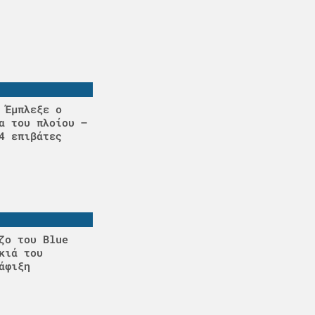
 Έμπλεξε ο
α του πλοίου –
4 επιβάτες
ζο του Blue
κιά του
άφιξη