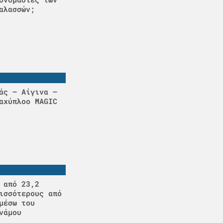
αλασσών;
άς – Αίγινα –
αχύπλοο MAGIC
 από 23,2
ισσότερους από
μέσω του
νάμου