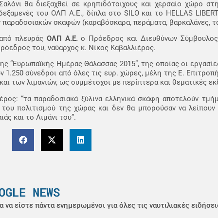
 Σαλόνι θα διεξαχθεί σε κρηπιδότοιχους και χερσαίο χώρο στ
δεξαμενές του ΟΛΠ Α.Ε., δίπλα στο SILO και το HELLAS LIBER
αραδοσιακών σκαφών (καραβόσκαρα, περάματα, βαρκαλάνες, τσερ
 από πλευράς
ΟΛΠ Α.Ε.
ο Πρόεδρος και Διευθύνων Σύμβουλος 
ρόεδρoς του, ναύαρχος κ. Νίκος Καβαλλιέρος.
ης “Ευρωπαϊκής Ημέρας Θάλασσας 2015”, της οποίας οι εργασίε
ν 1.250 σύνεδροι από όλες τις ευρ. χώρες, μέλη της Ε. Επιτροπ
 και των λιμανιών, ως συμμέτοχοι με περίπτερα και θεματικές ε
ιέρος: “τα παραδοσιακά ξύλινα ελληνικά σκάφη αποτελούν τμή
ι του πολιτισμού της χώρας και δεν θα μπορούσαν να λείπουν
άς και το Λιμάνι του”.
OGLE NEWS
α να είστε πάντα ενημερωμένοι για όλες τις ναυτιλιακές ειδήσει