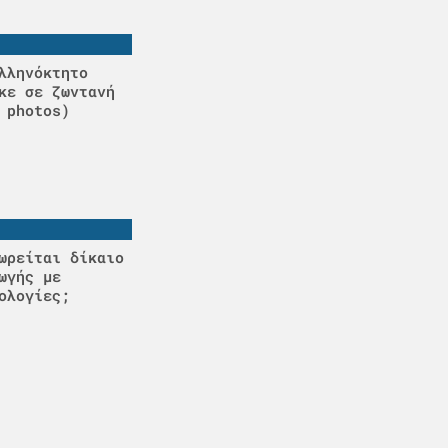
λληνόκτητο
κε σε ζωντανή
 photos)
ωρείται δίκαιο
ωγής με
ολογίες;