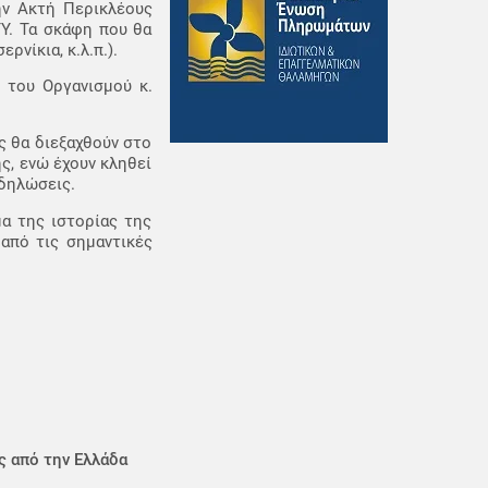
ην Ακτή Περικλέους
TY. Τα σκάφη που θα
νίκια, κ.λ.π.).
του Οργανισμού κ.
ς θα διεξαχθούν στο
ής, ενώ έχουν κληθεί
κδηλώσεις.
μα της ιστορίας της
 από τις σημαντικές
ς από την Ελλάδα