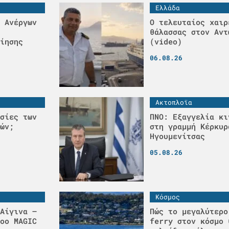
Ελλάδα
 Ανέργων
Ο τελευταίος χαιρ
θάλασσας στον Αντ
ίησης
(video)
06.08.26
Ακτοπλοϊα
σίες των
ΠΝΟ: Εξαγγελία κι
ών;
στη γραμμή Κέρκυρ
Ηγουμενίτσας
05.08.26
Κόσμος
Αίγινα –
Πώς το μεγαλύτερο
οο MAGIC
ferry στον κόσμο 