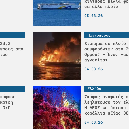
χιλιάδες μίλια φο
σε άλλο πλοίο
05.08.26
Ποντοπόρος
23,2
Χτύπημα σε πλοίο 
ερους από
συμφερόντων στο Σ
του
Ορμούζ - Ένας ναυ
αγνοείται
04.08.26
Ελλάδα
πόφαση
Σκάφος αναψυχής σ
κριση
λεηλατούσε τον ελ
 Ο/Γ
H ΔΕΟΣ κατέσχεσε 
κοράλλια αξίας 80
04.08.26