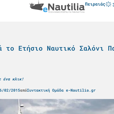
Πειραιάς
ά το Ετήσιο Ναυτικό Σαλόνι Π
ε ένα κλικ!
6/02/2015
από
Συντακτική Ομάδα e-Nautilia.gr