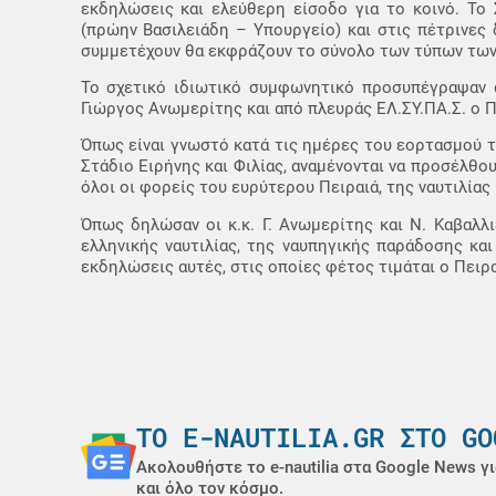
εκδηλώσεις και ελεύθερη είσοδο για το κοινό. Το
(πρώην Βασιλειάδη – Υπουργείο) και στις πέτρινες 
συμμετέχουν θα εκφράζουν το σύνολο των τύπων των π
Το σχετικό ιδιωτικό συμφωνητικό προσυπέγραψαν
Γιώργος Ανωμερίτης και από πλευράς ΕΛ.ΣΥ.ΠΑ.Σ. ο Π
Όπως είναι γνωστό κατά τις ημέρες του εορτασμού τ
Στάδιο Ειρήνης και Φιλίας, αναμένονται να προσέλθου
όλοι οι φορείς του ευρύτερου Πειραιά, της ναυτιλίας
Όπως δηλώσαν οι κ.κ. Γ. Ανωμερίτης και Ν. Καβαλλ
ελληνικής ναυτιλίας, της ναυπηγικής παράδοσης κα
εκδηλώσεις αυτές, στις οποίες φέτος τιμάται ο Πειραι
ΤΟ E-NAUTILIA.GR ΣΤΟ GO
Ακολουθήστε το e-nautilia στα Google News γι
και όλο τον κόσμο.