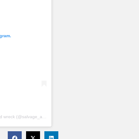
gram.
Η δημοσίευση κοινοποιήθηκε από το χρήστη Salvage and wreck (@salvage_and_wreck)