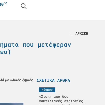
°C
30
← ΑΡΧΙΚΗ
ήματα που μετέφεραν
εο)
ΣΧΕΤΙΚΆ ΆΡΘΡΑ
λά με υλικές ζημιές
Κόσμος
«Στοπ» από δύο
ναυτιλιακές εταιρείες