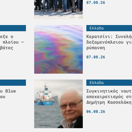
07.08.26
Ελλάδα
εξε ο
Κερατσίνι: Συνελή
 πλοίου –
δεξαμενόπλοιου γι
βάτες
ρύπανση
07.08.26
Ελλάδα
υ Blue
Συγκινητικός ναυτ
ου
αποχαιρετισμός στ
Δημήτρη Κασσελάκη
06.08.26