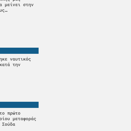
α μείνει στην
υς…
ηκε ναυτικός
κατά την
το πρώτο
οίου μεταφοράς
 Σούδα