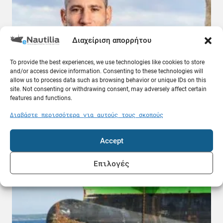
Διαχείριση απορρήτου
To provide the best experiences, we use technologies like cookies to store
and/or access device information. Consenting to these technologies will
allow us to process data such as browsing behavior or unique IDs on this
Δωρεά 150.000 ευρώ από τον κοινωφελή
site. Not consenting or withdrawing consent, may adversely affect certain
οργανισμό Deppy Vasileiadis στις οικογένειες
features and functions.
των τριών πεσόντων πυροσβεστών
08.08.26
Διαβάστε περισσότερα για αυτούς τους σκοπούς
Ποντοπόρος
Accept
Επιλογές