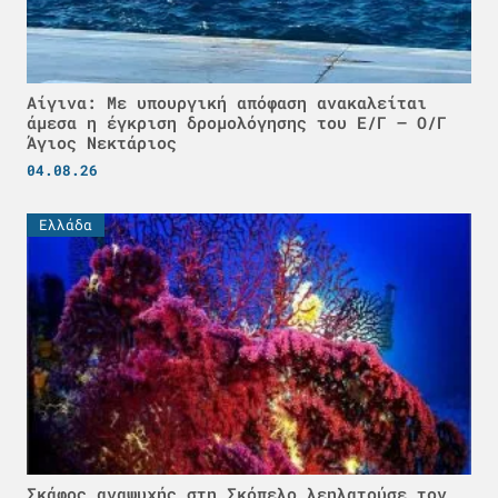
Αίγινα: Με υπουργική απόφαση ανακαλείται
άμεσα η έγκριση δρομολόγησης του Ε/Γ – Ο/Γ
Άγιος Νεκτάριος
04.08.26
Ελλάδα
Σκάφος αναψυχής στη Σκόπελο λεηλατούσε τον