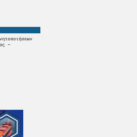
νητοποιήσεων
ας –