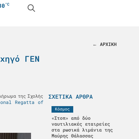
°C
30
← ΑΡΧΙΚΗ
χηγό ΓΕΝ
ΣΧΕΤΙΚΆ ΆΡΘΡΑ
πλήρωμα της Σχολής
ional Regatta of
Κόσμος
«Στοπ» από δύο
ναυτιλιακές εταιρείες
στα ρωσικά λιμάνια της
Μαύρης Θάλασσας