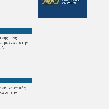
ικής μας
α μείνει στην
υς…
ηκε ναυτικός
κατά την