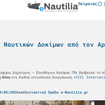
Πειραιάς
 Ναυτικών Δοκίμων από τον Αρ
ναύαρχος Δημήτριος – Ελευθέριος Κατάρας ΠΝ, βράβευσε το 
VIII Internat
η θέση
στη διεθνή ιστιοπλοϊκή διοργάνωση «
9/06/2026
από
Συντακτική Ομάδα e-Nautilia.gr