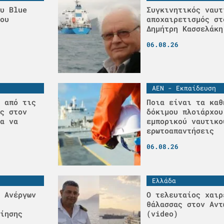
υ Blue
Συγκινητικός ναυτ
ου
αποχαιρετισμός στ
Δημήτρη Κασσελάκη
06.08.26
ΑΕΝ - Εκπαίδευση
 από τις
Ποια είναι τα καθ
ς στον
δόκιμου πλοιάρχου
α να
εμπορικού ναυτικο
ερωτοαπαντήσεις
06.08.26
Ελλάδα
 Ανέργων
Ο τελευταίος χαιρ
θάλασσας στον Αντ
ίησης
(video)